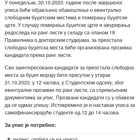
У понедељак, 30.10.2023. године после завршеног
уписа биће објављено обавештење о евентуално
слободним буџетским местима и померању буџетске
црте. У случају померања буџетске црте и ажурирања
редоследа на ранг листи у складу са чланом 18
Правилника о докторским студијама, за преостала
слободна буџетска места биће организована прозивка
кандидата према ранг листи.
Сви заинтересовани кандидати за преостала слободна
места за буџет морају бити присутни у уторак
31.10.2023. у 12 часова, у Студентском одсеку, због
евентуалне прозивке по ранг листи, са спремљеним
документима за упис. Прозвани кандидати су у обавези
да се одмах упишу. Истовремено је и наставак уписа за
самофинансирајуће студенте од 12 до 14 часова.
За упис је потребно:
индекс (добија се на упису)