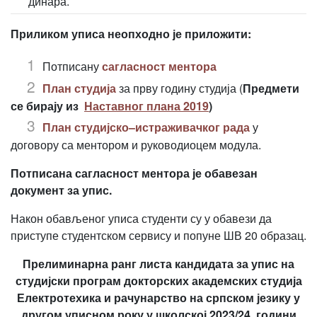
динара.
Приликом уписа неопходно је приложити:
Потписану
сагласност ментора
План студија
за прву годину студија (
Предмети
се бирају из
Наставног плана 2019
)
План студијско–истраживачког рада
у
договору са ментором и руководиоцем модула.
Потписана сагласност ментора је обавезан
документ за упис.
Након обављеног уписа студенти су у обавези да
приступе студентском сервису и попуне ШВ 20 образац.
Прелиминарна ранг листа кандидата за упис на
студијски програм докторских академских студија
Електротехика и рачунарство на српском језику у
другом уписном року у школској 2023/24. години