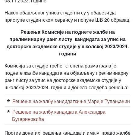
08.11.2023. године.
Након обављеног уписа студенти су у обавези да
приступе студентском сервису и попуне ШВ 20 образац.
Решења Комисије на поднете жалбе на
прелиминарну ранг листу кандидата за упис на
докторске академске студије у школској 2023/2024.
години
Комисија за студије трећег степена разматрала је
поднете жалбе кандидата на објављену прелиминарну
ранг листу за упис на докторске академске студије у
школској 2023/2024. години и донела следећа решења:
Решење на жалбу кандидаткиње Марије Тупањанин
Решење на жалбу кандидата Александра
Бугариновића
Против донетих решења кандидати имају право жалбе