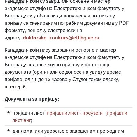
Кандидати који су завршили основне и мастер
академске студије на Електротехничком факултету у
Београду су у обавези да попуњену и потписану
пријаву са скенираним потребним документима у PDF
формату, пошаљу електронски на
адресу:
doktorske_konkurs@etf.bg.ac.rs
Кандидати који нису завршили основне и мастер
академске студије на Електротехничком факултету у
Београду подносе лично пријаву и фотокопије
докумената (оригинали се доносе на увид) у време
пријаве, од 11 до 13 часова у Студентском одсеку,
шалтер 5.
Документа за пријаву:
пријавни лист
пријавни лист - преузети
(
пријавни
лист енг
)
диплома или уверење о завршеним претходним