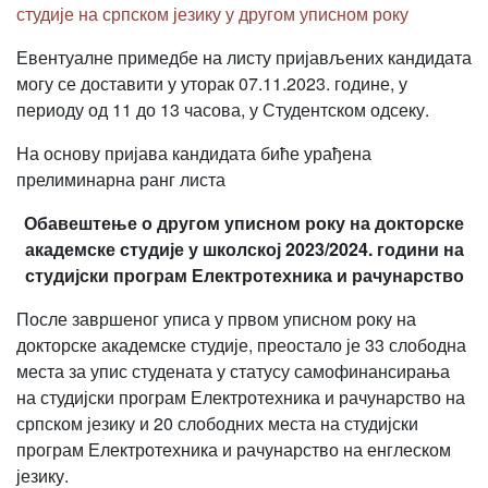
студије на српском језику у другом уписном року
Евентуалне примедбе на листу пријављених кандидата
могу се доставити у уторак 07.11.2023. године, у
периоду од 11 до 13 часова, у Студентском одсеку.
На основу пријава кандидата биће урађена
прелиминарна ранг листа
Обавештење о другом уписном року на докторске
академске студије у школској 2023/2024. години на
студијски програм Електротехника и рачунарство
После завршеног уписа у првом уписном року на
докторске академске студије, преостало је 33 слободна
места за упис студената у статусу самофинансирања
на студијски програм Електротехника и рачунарство на
српском језику и 20 слободних места на студијски
програм Електротехника и рачунарство на енглеском
језику.