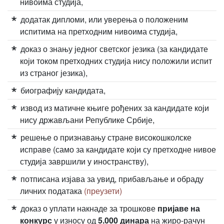
нивоима студија,
додатак дипломи, или уверења о положеним
испитима на претходним нивоима студија,
доказ о знању једног светског језика (за кандидате
који током претходних студија нису положили испит
из страног језика),
биографију кандидата,
извод из матичне књиге рођених за кандидате који
нису држављани Републике Србије,
решење о признавању стране високошколске
исправе (само за кандидате који су претходне нивое
студија завршили у иностранству),
потписана изјава за увид, прибављање и обраду
личних података
(преузети)
доказ о уплати накнаде за трошкове
пријаве на
конкурс
у износу од
5.000 динара
на жиро-рачун