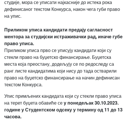
студије, мора се уписати најкасније до истека рока
дефинисаног текстом Конкурса, након чега губи право
на упис.
Приликом уписа кандидати предају сагласност
ментора за студијски истраживачки рад, иначе губе
право уписа.
Приликом уписа прво се уписују кандидати који су
стекли право на буџетско финансирање. Буџетска
места која преостану, додељују се по редоследу са
ранг листе кандидатима који нису до тада остварили
право на буџетско финансирање на начин дефинисан
текстом Конкурса.
Упис примљених кандидата који су стекли право уписа
на терет буџета обавиће се
у пoнедељак 30.10.2023.
године у Студентском одсеку у термину од 11 до 13
часова.