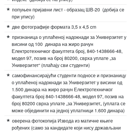
попуњен пријавни лист - образац ШВ-20 (добија се
при упису)
две фотографије формата 3,5 х 4,5 cm
признаница о уплаћеној надокнади за Универзитет у
висини од 100 динара на жиро рачун
Електротехничког факултета број, 840-1438666-48,
модел 97, позив на број 80200, сврха уплате „за
Универзитет“ (плаћају сви студенти)
самофинансирајући студенти подносе и признаницу
о уплаћеној надокнади за Универзитет у висини од
1.500 динара на жиро рачун Електротехничког
факултета број 840-1438666-48, модел 97, позив на
број 80200 сврха уплате „за Универзитет„ (уплата се
може објединити на једној уплатници 1.600 динара)
оверена фотокопија Извода из матичне књиге
рођених (само за кандидате који нису држављани