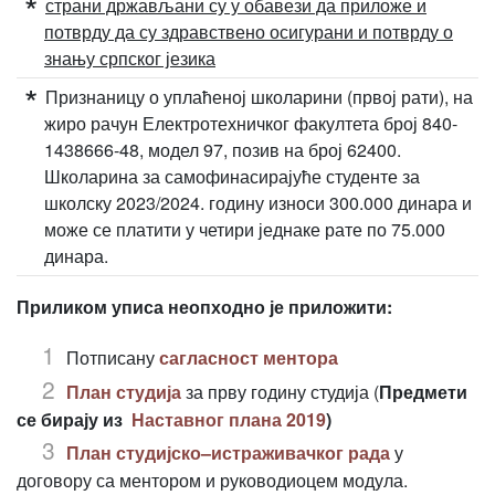
страни држављани су у обавези да приложе и
потврду да су здравствено осигурани и потврду о
знању српског језика
Признаницу о уплаћеној школарини (првој рати), на
жиро рачун Електротехничког факултета број 840-
1438666-48, модел 97, позив на број 62400.
Школарина за самофинасирајуће студенте за
школску 2023/2024. годину износи 300.000 динара и
може се платити у четири једнаке рате по 75.000
динара.
Приликом уписа неопходно је приложити:
Потписану
сагласност ментора
План студија
за прву годину студија (
Предмети
се бирају из
Наставног плана 2019
)
План студијско–истраживачког рада
у
договору са ментором и руководиоцем модула.