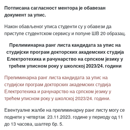
Потписана сагласност ментора је обавезан
документ за упис.
Након обављеног уписа студенти су у обавези да
приступе студентском сервису и попуне ШВ 20 образац.
Прелиминарна ранг листа кандидата за упис на
студијски програм докторских академских студија
Електротехика и рачунарство на српском језику у
трећем уписном року у школској 2023/24. години
Прелиминарна ранг листа кандидата за упис на
студијски програм докторских академских студија
Електротехика и рачунарство на српском језику у
трећем уписном року у школској 2023/24. години.
Евентуалне жалбе на прелиминарну ранг листу могу се
поднети у четвртак 23.11.2023. године у периоду од 11
до 13 часова, шалтер бр. 5.