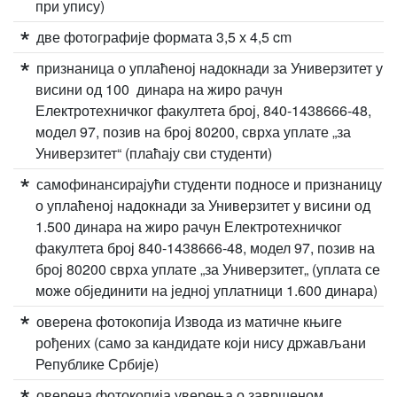
при упису)
две фотографије формата 3,5 х 4,5 cm
признаница о уплаћеној надокнади за Универзитет у
висини од 100 динара на жиро рачун
Електротехничког факултета број, 840-1438666-48,
модел 97, позив на број 80200, сврха уплате „за
Универзитет“ (плаћају сви студенти)
самофинансирајући студенти подносе и признаницу
о уплаћеној надокнади за Универзитет у висини од
1.500 динара на жиро рачун Електротехничког
факултета број 840-1438666-48, модел 97, позив на
број 80200 сврха уплате „за Универзитет„ (уплата се
може објединити на једној уплатници 1.600 динара)
оверена фотокопија Извода из матичне књиге
рођених (само за кандидате који нису држављани
Републике Србије)
оверена фотокопија уверења о завршеном