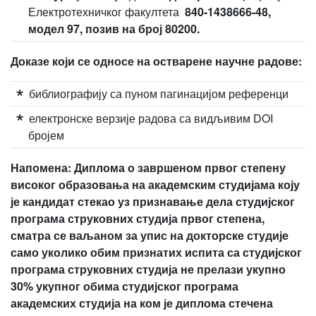
Електротехничког факултета
840-1438666-48,
модел 97, позив на број 80200.
Доказе који се односе на остварене научне радове:
библиографију са пуном пагинацијом референци
електронске верзије радова са видљивим DOI
бројем
Напомена: Диплома о завршеном првог степену
високог образовања на академским студијама коју
је кандидат стекао уз признавање дела студијског
програма струковних студија првог степена,
сматра се ваљаном за упис на докторске студије
само уколико обим признатих испита са студијског
програма струковних студија не прелази укупно
30% укупног обима студијског програма
академских студија на ком је диплома стечена