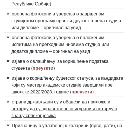
Републике Србије)
оверена фотокопија уверења о завршеном
студијском програму првог и другог степена студија
или дипломе – оригинал на увид
оверена фотокопија уверења о положеним
испитима на претходним ниовима студија или
додатка дипломе – оригинал на увид
изјава о овлашћењу за коришћење података
студента (
преузети
)
изјава о коришћењу буџетског статуса, за кандидате
који су мастер академске студије завршили пре
школске 2022/2023. године (
преузети
)
страни држављани су у обавези да приложе и
потврду да су здравствено осигурани и потврду о
знању српског језика
Признаницу о уплаћеној школарини (првој рати), на