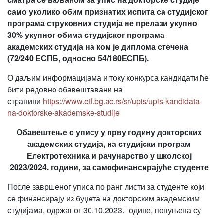
само уколико обим признатих испита са студијског
програма струковних студија не прелази укупно
30% укупног обима студијског програма
академских студија на ком је диплома стечена
(72/240 ЕСПБ, односно 54/180ЕСПБ).
О даљим информацијама и току конкурса кандидати ће
бити редовно обавештавани на
страници
https://www.etf.bg.ac.rs/sr/upis/upis-kandidata-
na-doktorske-akademske-studije
Обавештење о упису у прву годину докторских
академских студија, на студијски програм
Електротехника и рачунарство у школској
2023/2024. години, за самофинансирајуће студенте
После завршеног уписа по ранг листи за студенте који
се финансирају из буџета на докторским академским
студијама, одржаног 30.10.2023. године, попуњена су