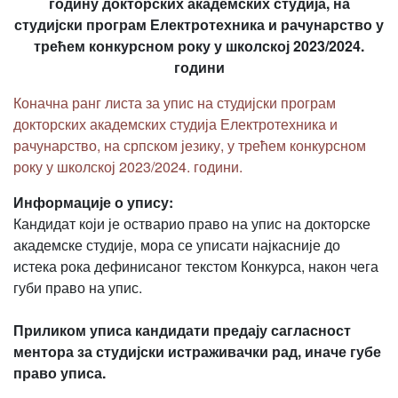
годину докторских академских студија, на
студијски програм Електротехника и рачунарство у
трећем конкурсном року у школској 2023/2024.
години
Коначна ранг листа за упис на студијски програм
докторских академских студија Електротехника и
рачунарство, на српском језику, у трећем конкурсном
року у школској 2023/2024. години.
Информације о упису:
Кандидат који је остварио право на упис на докторске
академске студије, мора се уписати најкасније до
истека рока дефинисаног текстом Конкурса, након чега
губи право на упис.
Приликом уписа кандидати предају сагласност
ментора за студијски истраживачки рад, иначе губе
право уписа.