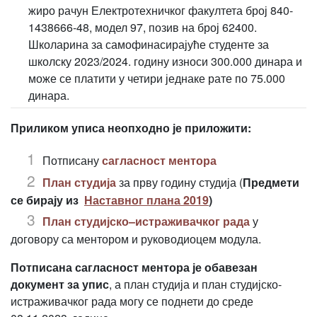
жиро рачун Електротехничког факултета број 840-
1438666-48, модел 97, позив на број 62400.
Школарина за самофинасирајуће студенте за
школску 2023/2024. годину износи 300.000 динара и
може се платити у четири једнаке рате по 75.000
динара.
Приликом уписа неопходно је приложити:
Потписану
сагласност ментора
План студија
за прву годину студија (
Предмети
се бирају из
Наставног плана 2019
)
План студијско–истраживачког рада
у
договору са ментором и руководиоцем модула.
Потписана сагласност ментора је обавезан
документ за упис
, а план студија и план студијско-
истраживачког рада могу се поднети до среде