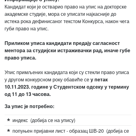
Кандидат који је остварио право на упис на докторске
академске студије, мора се уписати најкасније до
истека рока дефинисаног текстом Конкурса, након чега
губи право на упис.
Приликом уписа кандидати предају сагласност
ментора за студијски истраживачки рад, иначе губе
право уписа.
Упис примљених кандидата који су стекли право уписа
у другом конкурсном року обавиће се
у петак
10.11.2023. године у Студентском одсеку у термину
од 11 до 13 часова.
За упис је потребно:
индекс (добија се на упису)
попуњен пријавни лист - образац ШВ-20 (добија се