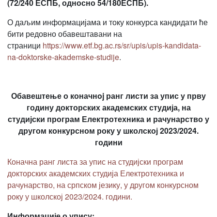
(72/240 ЕСПБ, односно 54/180ЕСПБ).
О даљим информацијама и току конкурса кандидати ће
бити редовно обавештавани на
страници
https://www.etf.bg.ac.rs/sr/upis/upis-kandidata-
na-doktorske-akademske-studije
.
Обавештење о коначнoj ранг листи за упис у прву
годину докторских академских студија, на
студијски програм Електротехника и рачунарство у
другом конкурсном року у школској 2023/2024.
години
Коначна ранг листа за упис на студијски програм
докторских академских студија Електротехника и
рачунарство, на српском језику, у другом конкурсном
року у школској 2023/2024. години.
Информације о упису: