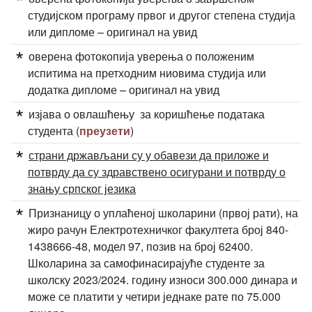
студијском програму првог и другог степена студија
или дипломе – оригинал на увид
оверена фотокопија уверења о положеним
испитима на претходним ниовима студија или
додатка дипломе – оригинал на увид
изјава о овлашћењу за коришћење података
студента (
преузети
)
страни држављани су у обавези да приложе и
потврду да су здравствено осигурани и потврду о
знању српског језика
Признаницу о уплаћеној школарини (првој рати), на
жиро рачун Електротехничког факултета број 840-
1438666-48, модел 97, позив на број 62400.
Школарина за самофинасирајуће студенте за
школску 2023/2024. годину износи 300.000 динара и
може се платити у четири једнаке рате по 75.000