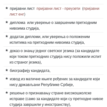
пријавни лист
пријавни лист - преузети
(
пријавни
лист енг
)
диплома или уверење о завршеним претходним
нивоима студија,
додатак дипломи, или уверења о положеним
испитима на претходним нивоима студија,
доказ о знању једног светског језика (за кандидате
који током претходних студија нису положили испит
из страног језика),
биографију кандидата,
извод из матичне књиге рођених за кандидате који
нису држављани Републике Србије,
решење о признавању стране високошколске
исправе (само за кандидате који су претходне нивое
студија завршили у иностранству),