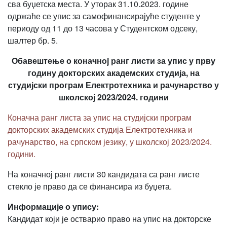
сва буџетска места. У уторак 31.10.2023. године
одржаће се упис за самофинансирајуће студенте у
периоду од 11 до 13 часова у Студентском одсеку,
шалтер бр. 5.
Обавештење о коначнoj ранг листи за упис у прву
годину докторских академских студија, на
студијски програм Електротехника и рачунарство у
школској 2023/2024. години
Коначна ранг листа за упис на студијски програм
докторских академских студија Електротехника и
рачунарство, на српском језику, у школској 2023/2024.
години.
На коначној ранг листи 30 кандидата са ранг листе
стекло је право да се финансира из буџета.
Информације о упису:
Кандидат који је остварио право на упис на докторске