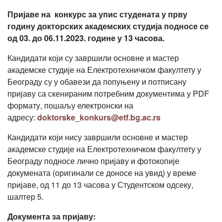
Пријаве на конкурс за упис студената у прву
годину докторских академских студија подносе се
од 03. до 06.11.2023. године у 13 часова.
Кандидати који су завршили основне и мастер
академске студије на Електротехничком факултету у
Београду су у обавези да попуњену и потписану
пријаву са скенираним потребним документима у PDF
формату, пошаљу електронски на
адресу:
doktorske_konkurs@etf.bg.ac.rs
Кандидати који нису завршили основне и мастер
академске студије на Електротехничком факултету у
Београду подносе лично пријаву и фотокопије
докумената (оригинали се доносе на увид) у време
пријаве, од 11 до 13 часова у Студентском одсеку,
шалтер 5.
Документа за пријаву: