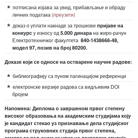
потписана изјава за увид, прибављање и обраду
личних података
(преузети)
доказ о уплати накнаде за трошкове
пријаве на
конкурс
у износу од
5.000 динара
на жиро-рачун
Електротехничког факултета
840-1438666-48,
модел 97, позив на број 80200.
Доказе који се односе на остварене научне радове:
библиографију са пуном пагинацијом референци
електронске верзије радова са видљивим DOI
бројем
Напомена: Диплома о завршеном првог степену
високог образовања на академским студијама коју
је кандидат стекао уз признавање дела студијског
програма струковних студија првог степена,
сматра се ваљаном за упис на докторске студије