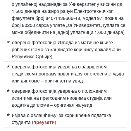
о уплаћеној надокнади за Универзитет у висини од
1.500 динара на жиро рачун Електротехничког
факултета број 840-1438666-48, модел 97, позив на
број 80200 сврха уплате „за Универзитет„ (уплата се
може објединити на једној уплатници 1.600 динара)
оверена фотокопија Извода из матичне књиге
рођених (само за кандидате који нису држављани
Републике Србије)
оверена фотокопија уверења о завршеном
студијском програму првог и другог степена студија
или дипломе – оригинал на увид
оверена фотокопија уверења о положеним
испитима на претходним ниовима студија или
додатка дипломе – оригинал на увид
изјава о овлашћењу за коришћење података
студента (
преузети
)