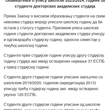
Обавештење о упису школске 2023/2024. године за
студенте докторских академских студија
Према Закону о високом образовању студенти на свим
нивоима студија морају уписати школску годину да би
остали у статусу студента. Приликом уписа школске
године студенти докторских академских студија уписују
и одговарајаћу студијску годину, односно семестар у
текућој школској години.
Студенти прве студијске године уписују другу студијску
годину студија ако имају остварених најмање 37 ЕСПБ
у првој студијској години.
Студенти друге студијске године уписани закључно са
школском 2019/2020. годином (акредитација 2013)
уписују трећу студијску годину ако имају остварено
укупно 120 ЕСПБ.
Студенти друге студијске године уписани од школске