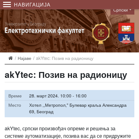
НАВИГАЦИЈА
Српски
Language
Најаве
akYtec: Позив на радионицу
akYtec: Позив на радионицу
Време
28. март 2024. 10:00 - 16:00
Место
Хотел ,,Метропол," Булевар краља Александра
69, Београд
akYtec, српски произвођач опреме и решења за
системе аутоматизације, позива вас да се придружите