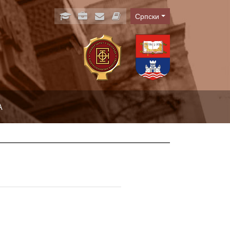
Српски
Language
А