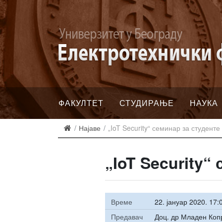
ФАКУЛТЕТ
СТУДИРАЊЕ
НАУКА
Најаве
„IoT Security“ семинар за студенте
„IoT Security“
Време
22. јануар 2020. 17:
Предавач
Доц. др Младен Коп