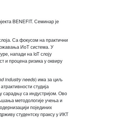
јекта BENEFIT. Семинар је
 слоја. Са фокусом на практични
државања ИоТ система. У
уре, напади на IoT слоју
ст и процена ризика у оквиру
nd industry needs
) има за циљ
 атрактивности студија
ну сарадњу са индустријом. Ово
ољшања методологије учења и
одернизацији појединих
држиву студентску праксу у ИКТ