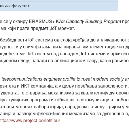
хнички факултет
ује се у оквиру ERASMUS+ KA2
Capacity Building Program
про
а који прате предмет „IoT мреже“.
м безбедности IoT система од слоја уређаја до апликационог
игурности у свим фазама дизајнирања, имплементације и о
едеће теме: IoT систем под нападом, IoT системи и архитект
ационом слоју, напади на апликационом слоју, као и рањиво
 telecommunications engineer profile to meet modern society a
рзитета и ИКТ компанија, а у циљу повећања запослености,
тудената, те стварања механизама за квалитетнију дугороч
ију студијских програма из области телекомуникација, поб
ваљањем нових лабораторија, сарадњом са индустријом у м
ација и развојем флексибилних механизама за дугорочно-о
https://www.project-benefit.eu/