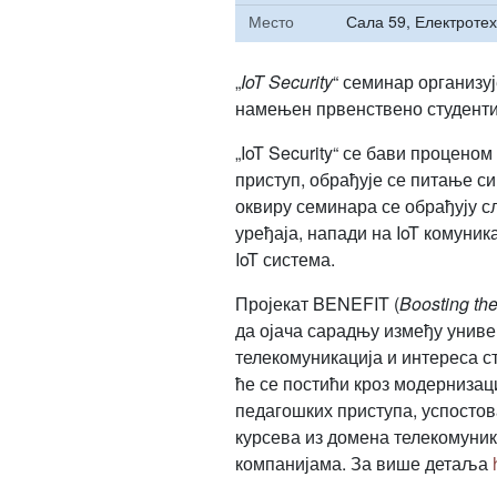
Место
Сала 59, Електроте
„
IoT Security
“ семинар организ
намењен првенствено студентим
„IoT Security“ се бави процено
приступ, обрађује се питање с
оквиру семинара се обрађују сл
уређаја, напади на IoT комуник
IoT система.
Пројекат BENEFIT (
Boosting the
да ојача сарадњу између униве
телекомуникација и интереса с
ће се постићи кроз модернизац
педагошких приступа, успосто
курсева из домена телекомуник
компанијама. За више детаља