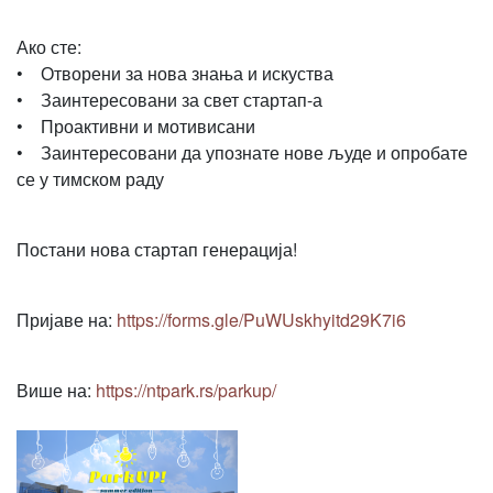
Ако сте:
• Отворени за нова знања и искуства
• Заинтересовани за свет стартап-а
• Проактивни и мотивисани
• Заинтересовани да упознате нове људе и опробате
се у тимском раду
Постани нова стартап генерација!
Пријаве на:
https://forms.gle/PuWUskhyitd29K7i6
Више на:
https://ntpark.rs/parkup/