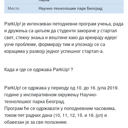
Место
Научно-технолошки парк Београд
ParkUp! је интензиван петодневни програм учења, рада
и дружења са циљем да студенти закораче у стартап
свет, стекну знања и вештине како да креирају идеје/
уоче проблеме, формирају тим и упознају се са
корацима у развоју једног успешног стартап-а.
Када и где се одржава ParkUp! ?
ParkUp! се одржава у периоду од 10. до 16. јула 2019.
године у инспиративном окружењу Научно-
технолошког парка Београд.
Програм ће се одржавати у поподневним часовима,
током пет радних дана (10, 11, 12, 15. и 16. јул) и
обавезан је за све полазнике.