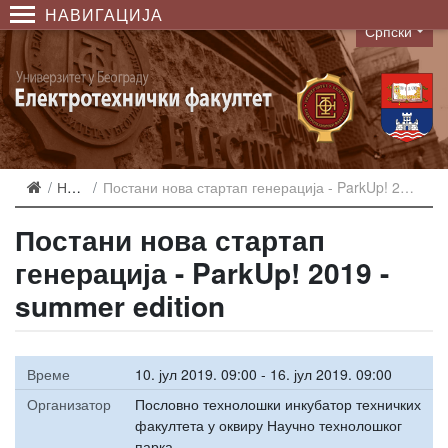
НАВИГАЦИЈА
Српски
Language
Најаве
Постани нова стартап генерација - ParkUp! 2019 - summer edition
Постани нова стартап
генерација - ParkUp! 2019 -
summer edition
Време
10. јул 2019. 09:00 - 16. јул 2019. 09:00
Организатор
Пословно технолошки инкубатор техничких
факултета у оквиру Научно технолошког
парка