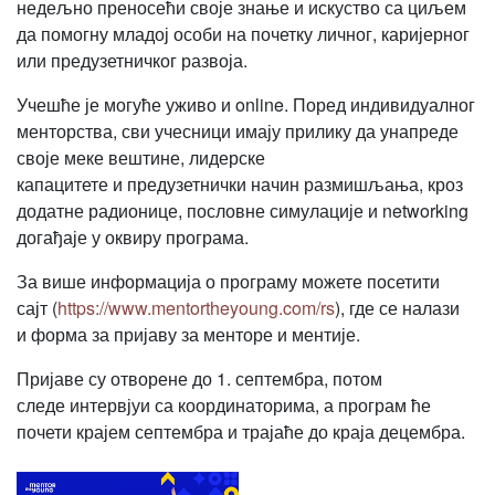
недељно преносећи своје знање и искуство са циљем
да помогну младој особи на почетку личног, каријерног
или предузетничког развоја.
Учешће је могуће уживо и online. Поред индивидуалног
менторства, сви учесници имају прилику да унапреде
своје меке вештине, лидерске
капацитете и предузетнички начин размишљања, кроз
додатне радионице, пословне симулације и networking
догађаје у оквиру програма.
За више информација о програму можете посетити
сајт (
https://www.mentortheyoung.com/rs
), где се налази
и форма за пријаву за менторе и ментије.
Пријаве су отворене до 1. септембра, потом
следе интервјуи са координаторима, а програм ће
почети крајем септембра и трајаће до краја децембра.