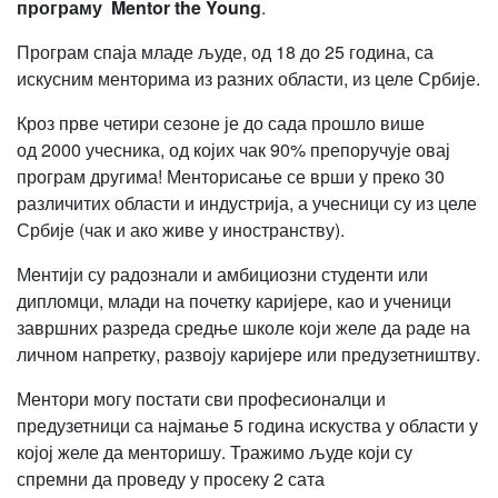
програму
Mentor the Young
.
Програм спаја младе људе, од 18 до 25 година, са
искусним менторима из разних области, из целе Србије.
Кроз прве четири сезоне је до сада прошло више
од 2000 учесника, од којих чак 90% препоручује овај
програм другима! Менторисање се врши у преко 30
различитих области и индустрија, а учесници су из целе
Србије (чак и ако живе у иностранству).
Ментији су радознали и амбициозни студенти или
дипломци, млади на почетку каријере, као и ученици
завршних разреда средње школе који желе да раде на
личном напретку, развоју каријере или предузетништву.
Ментори могу постати сви професионалци и
предузетници са најмање 5 година искуства у области у
којој желе да менторишу. Тражимо људе који су
спремни да проведу у просеку 2 сата