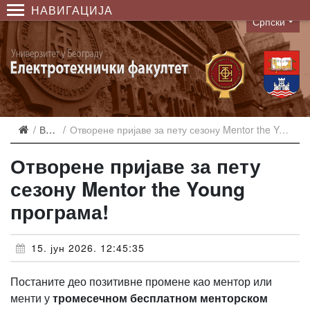
НАВИГАЦИЈА
Српски
Language
Вести
Отворене пријаве за пету сезону Mentor the Young програма!
Отворене пријаве за пету
сезону Mentor the Young
програма!
15. јун 2026. 12:45:35
Постаните део позитивне промене као ментор или
менти у
тромесечном бесплатном менторском