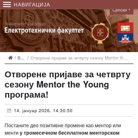
НАВИГАЦИЈА
Српски
Language
Вести
Отворене пријаве за четврту сезону Mentor the Young програма!
Отворене пријаве за четврту
сезону Mentor the Young
програма!
14. јануар 2026. 14:30:50
Постаните део позитивне промене као ментор или
менти
у тромесечном бесплатном менторском