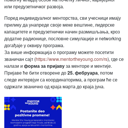
или предузетничког развоја.
Поред индивидуалног менторства, сви учесници имају
прилику да унапреде своје меке вештине, лидерске
капацитете и предузетнички начин размишљања, кроз
додатне радионице, пословне симулације и networking
догађаје у оквиру програма.
За више информација о програму можете посетити
званичан сајт (
https://www.mentortheyoung.com/rs
), где се
налази и
форма за пријаву
за менторе и ментије.
Пријаве ће бити отворене до
25. фебруара
, потом
следе интервјуи са координаторима, а програм ће се
одржати званично од краја марта до краја јуна.