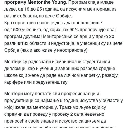
програму
Mentor the Young
. Програм спаја младе
људе, од 18 до 25 година, са искусним менторима из
разних области, из целе Србије.
Кроз прве три сезоне је до сада прошло више
од 1500 учесника, од којих чак 90% препоручује овај
програм другима! Менторисање се врши у преко 30
различитих области и индустрија, а учесници су из целе
Србије (чак и ако живе у иностранству).
Ментији су радознали и амбициозни студенти или
дипломци, као и ученици завршних разреда средње
школе који желе да раде на личном напретку, развоју
каријере или предузетништву.
Ментори могу постати сви професионалци и
предузетници са најмање 5 година искуства у области у
којој желе да менторишу. Тражимо људе који су
спремни да проведу у просеку 2 сата недељно
преносећи своје знање и искуство са циљем да
помогну младој особи на почетку личног, каријерног