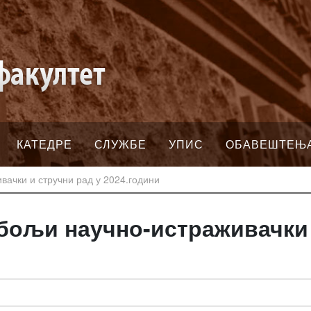
КАТЕДРЕ
СЛУЖБЕ
УПИС
ОБАВЕШТЕЊ
вачки и стручни рад у 2024.години
јбољи научно-истраживачки