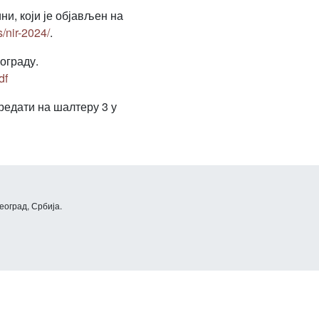
ни, који је објављен на
s/nir-2024/
.
ограду.
df
редати на шалтеру 3 у
еоград, Србија.