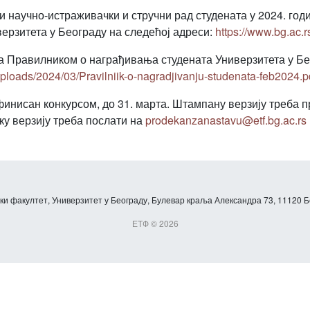
 научно-истраживачки и стручни рад студената у 2024. годи
верзитета у Београду на следећој адреси:
https://www.bg.ac.r
са Правилником о награђивања студената Универзитета у Бе
uploads/2024/03/Pravilniik-o-nagradjivanju-studenata-feb2024.p
финисан конкурсом, до 31. марта. Штампану верзију треба п
ку верзију треба послати на
prodekanzanastavu@etf.bg.ac.rs
и факултет, Универзитет у Београду, Булевар краља Александра 73, 11120 Б
ЕТФ © 2026