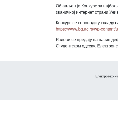
Објављен је Конкурс за најбољи
званичној интернет страни Уни
Конкурс се спроводи у складу 
https://www.bg.ac.rs/wp-content/
Радови се предају на начин де
Студентском одсеку. Електронс
Електротехничк