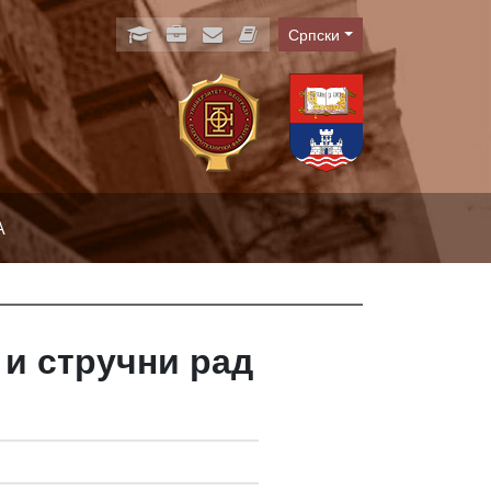
Српски
Language
А
 и стручни рад