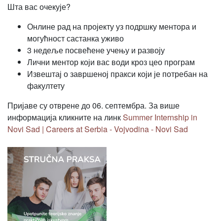
Шта вас очекује?
Онлине рад на пројекту уз подршку ментора и
могућност састанка уживо
3 недеље посвећене учењу и развоју
Лични ментор који вас води кроз цео програм
Извештај о завршеној пракси који је потребан на
факултету
Пријаве су отврене до 06. септембра. За више
информација кликните на линк
Summer Internship in
Novi Sad | Careers at Serbia - Vojvodina - Novi Sad