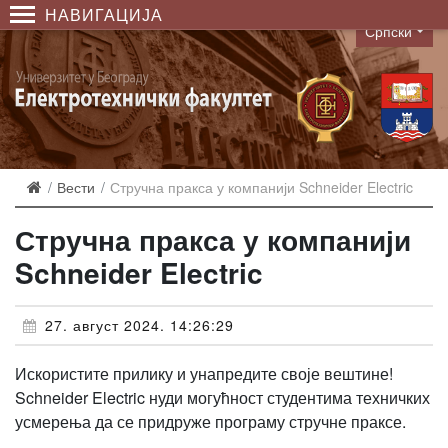
НАВИГАЦИЈА
Српски
Language
Вести
Стручна пракса у компанији Schneider Electric
Стручна пракса у компанији
Schneider Electric
27. август 2024. 14:26:29
Искористите прилику и унапредите своје вештине!
Schneider Electric нуди могућност студентима техничких
усмерења да се придруже програму стручне праксе.