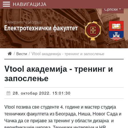
НАВИГАЦИЈА
Српски
Language
Вести
Vtool академија - тренинг и запослење
Vtool академија - тренинг и
запослење
28. октобар 2022. 15:01:30
Vtool позива све студенте 4. године и мастер студија
техничких факултета из Београда, Ниша, Новог Сада и
Чачка да се пријаве за тренинг у области дизајна и
верификације чипова. Технички интервјуи и HR