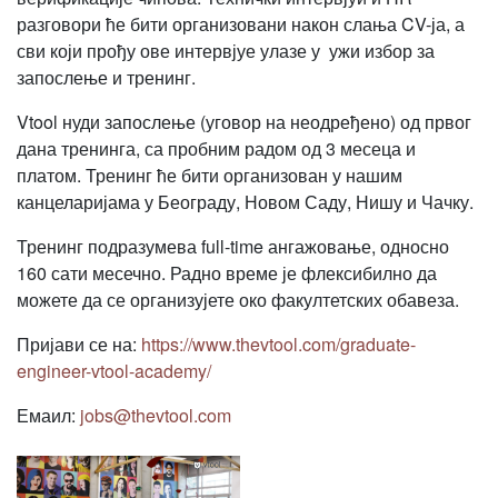
разговори ће бити организовани након слања CV-ја, а
сви који прођу ове интервјуе улазе у ужи избор за
запослење и тренинг.
Vtool нуди запослење (уговор на неодређено) од првог
дана тренинга, са пробним радом од 3 месеца и
платом. Тренинг ће бити организован у нашим
канцеларијама у Београду, Новом Саду, Нишу и Чачку.
Тренинг подразумева full-time ангажовање, односно
160 сати месечно. Радно време је флексибилно да
можете да се организујете око факултетских обавеза.
Пријави се на:
https://www.thevtool.com/graduate-
engineer-vtool-academy/
Емаил:
jobs@thevtool.com