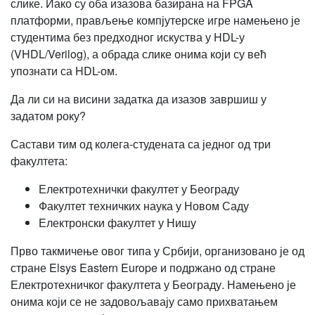
слике. Иако су оба изазова базирана на FPGA
платформи, прављење компјутерске игре намењено је
студентима без предходног искуства у HDL-у
(VHDL/Verilog), а обрада слике онима који су већ
упознати са HDL-ом.
Да ли си на висини задатка да изазов завршиш у
задатом року?
Састави тим од колега-студената са једног од три
факултета:
Електротехнички факултет у Београду
Факултет техничких наука у Новом Саду
Електронски факултет у Нишу
Прво такмичење овог типа у Србији, организовано је од
стране Elsys Eastern Europe и подржано од стране
Електротехничког факултета у Београду. Намењено је
онима који се не задовољавају само прихватањем