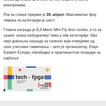
електронике.
Рок за слање пријаве је
28. април
. Максималан број
тимова по категорији је шест.
Главна награда је DJI Mavic Mini Fly dron combo, и то за
сваког члана победничког тима у обе категорије. Ово
није довољна награда за таленат који очекујемо од
свих учесника такмичења – зато је организатор, Elsys
Eastern Europe, обезбедио и практикантске позиције за
најбоље