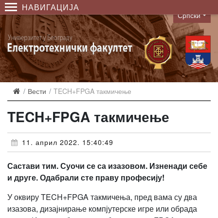
НАВИГАЦИЈА
Српски
Language
Вести
TECH+FPGA такмичење
TECH+FPGA такмичење
11. април 2022. 15:40:49
Састави тим. Суочи се са изазовом. Изненади себе
и друге. Одабрали сте праву професију!
У оквиру TECH+FPGA такмичења, пред вама су два
изазова, дизајнирање компјутерске игре или обрада