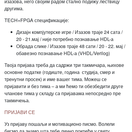
изазова, него својим радом стално подижу лествицу
другима.
TECH+FPGA спецификације:
Дизајн компјутерске игре / Изазов траје 24 сата /
20 - 21.мај / није потребно познавање HDL-а
Обрада слике / Изазов траје 48 сати / 20 - 22. мај /
обавезно познавање HDL-а (VHDL/Verilog)
Твоја пријава треба да садржи три такмичара, њихове
основне податке (годиште, година студија, смер и
тренутни просек) и име вашег тима. Можеш се
пријавити и без тима – а ми ћемо ти обезбедити друге
чланове тима у складу са пријавама непосредно пре
такмичења.
ПРИЈАВИ СЕ
Уз пријаву пошаљи и мотивационо писмо. Волели
бисмо да знамо шта тебе лично покреће у свету