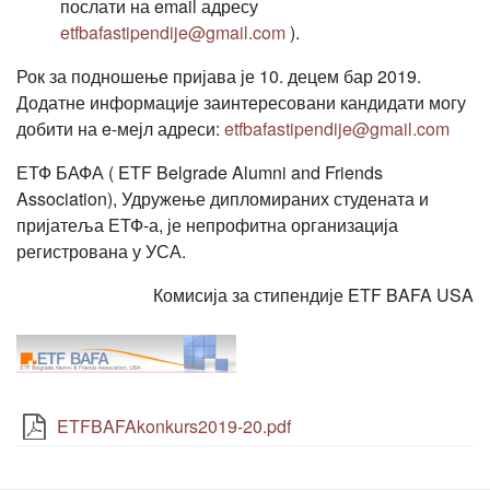
послати на email адресу
etfbafastipendije@gmail.com
).
Рок за подношење пријава је 10. децем бар 2019.
Додатне информације заинтересовани кандидати могу
добити на e-мејл адреси:
etfbafastipendije@gmail.com
ЕТФ БАФА ( ETF Belgrade Alumni and Friends
Association), Удружење дипломираних студената и
пријатеља ЕТФ-а, је непрофитна организација
регистрована у УСА.
Комисија за стипендије ETF BAFA USA
ETFBAFAkonkurs2019-20.pdf