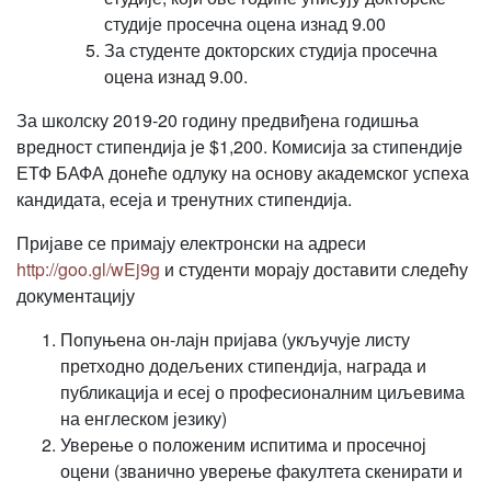
студије просечна оцена изнад 9.00
За студенте докторских студија просечна
оцена изнад 9.00.
За школску 2019-20 годину предвиђена годишња
вредност стипендија је $1,200. Комисија за стипендијe
ЕТФ БАФА донеће одлуку на основу академског успеха
кандидата, есеја и тренутних стипендија.
Пријаве се примају електронски на адреси
http://goo.gl/wEj9g
и студенти морају доставити следећу
документацију
Попуњена oн-лајн пријава (укључује листу
претходно додељених стипендија, награда и
публикација и есеј о професионалним циљевима
на енглеском језику)
Уверење о положеним испитима и просечној
оцени (званично уверење факултета скенирати и