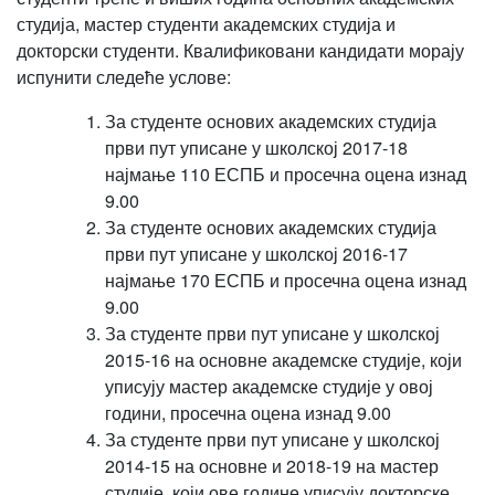
студија, мастер студенти академских студија и
докторски студенти. Квалификовани кандидати морају
испунити следеће услове:
За студенте основих академских студија
први пут уписане у школској 2017-18
најмање 110 ЕСПБ и просечна оцена изнад
9.00
За студенте основих академских студија
први пут уписане у школској 2016-17
најмање 170 ЕСПБ и просечна оцена изнад
9.00
За студенте први пут уписане у школској
2015-16 на основне академске студије, који
уписују мастер академске студије у овој
години, просечна оцена изнад 9.00
За студенте први пут уписане у школској
2014-15 на основне и 2018-19 на мастер
студије, који ове године уписују докторске