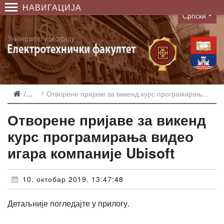
НАВИГАЦИЈА
Српски
Language
Вести
Отворене пријаве за викенд курс програмирања видео игара компаније Ubisoft
Отворене пријаве за викенд
курс програмирања видео
игара компаније Ubisoft
10. октобар 2019. 13:47:48
Детаљније погледајте у прилогу.