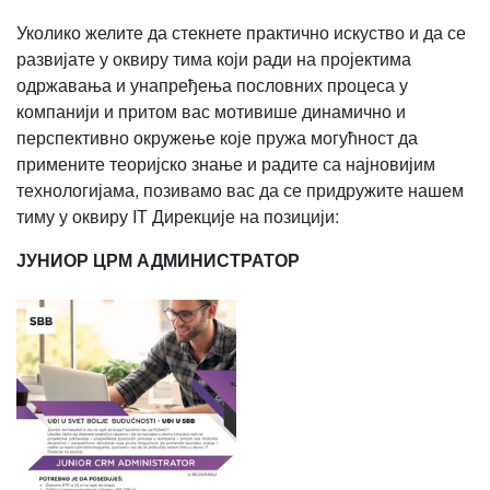
Уколико желите да стекнете практично искуство и да се
развијате у оквиру тима који ради на пројектима
одржавања и унапређења пословних процеса у
компанији и притом вас мотивише динамично и
перспективно окружење које пружа могућност да
примените теоријско знање и радите са најновијим
технологијама, позивамо вас да се придружите нашем
тиму у оквиру IТ Дирекције на позицији:
ЈУНИОР ЦРМ АДМИНИСТРАТОР