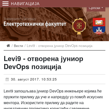
НАВИГАЦИЈА
Српски
Language
Вести
Levi9 - отворена јуниор DevOps позиција
Levi9 - отворена јуниор
DevOps позиција
30. август 2017. 10:53:25
Levi9 запошљава јуниор DevOps инжењере којима ће
пружити прилику да уче и напредују уз помоћ искусних
ментора. Искористите прилику да радите на
иновативним пројектима користећи савремене