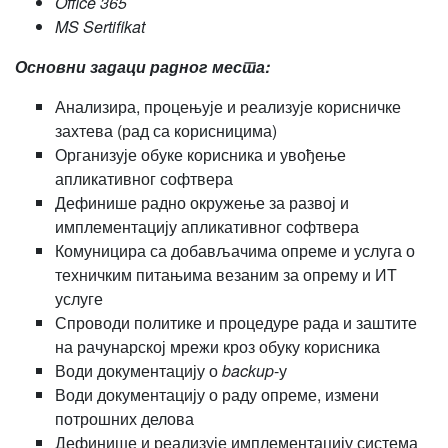
Office 365
MS Sertifikat
Основни задаци радног места:
Анализира, процењује и реализује корисничке
захтева (рад са корисницима)
Организује обуке корисника и увођење
апликативног софтвера
Дефинише радно окружење за развој и
имплементацију апликативног софтвера
Комуницира са добављачима опреме и услуга о
техничким питањима везаним за опрему и ИТ
услуге
Спроводи политике и процедуре рада и заштите
на рачунарској мрежи кроз обуку корисника
Води документацију о
backup
-у
Води документацију о раду опреме, измени
потрошних делова
Дефинише и реализује имплементацију система