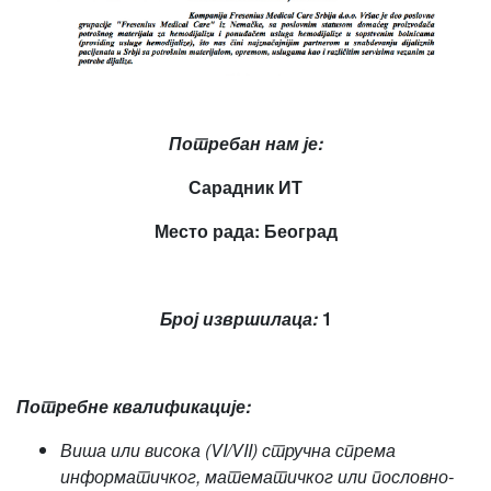
Потребан нам је:
Сарадник ИТ
Место рада: Београд
Број извршилаца:
1
Потребне квалификације:
Виша или висока (VI/VII) стручна спрема
информатичког, математичког или пословно-