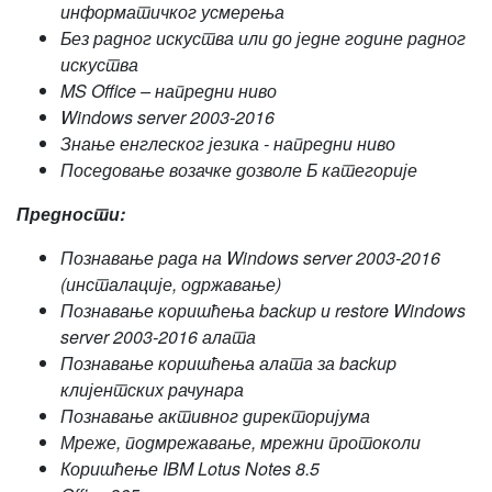
информатичког усмерења
Без радног искуства или до једне године радног
искуства
MS Office – напредни ниво
Windows server 2003-2016
Знање енглеског језика - напредни ниво
Поседовање возачке дозволе Б категорије
Предности:
Познавање рада на Windows server 2003-2016
(инсталације, одржавање)
Познавање коришћења backup и restore Windows
server 2003-2016 алата
Познавање коришћења алата за backup
клијентских рачунара
Познавање активног директоријума
Мреже, подмрежавање, мрежни протоколи
Коришћење IBM Lotus Notes 8.5