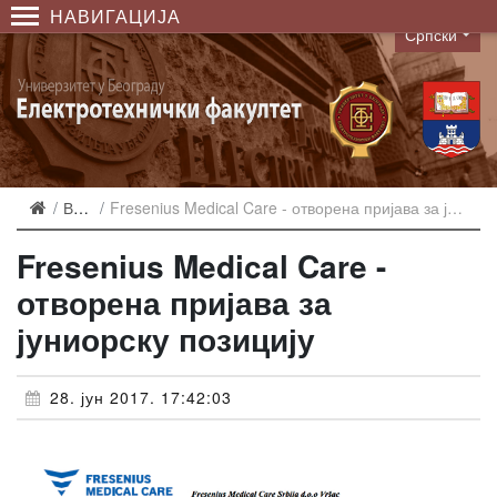
НАВИГАЦИЈА
Српски
Language
Вести
Fresenius Medical Care - отворена пријава за јуниорску позицију
Fresenius Medical Care -
отворена пријава за
јуниорску позицију
28. јун 2017. 17:42:03