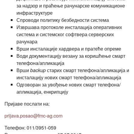
за надзор и праћење рачунарске комуникационе
инфраструктуре
Спроводи политику безбедности система
Извршава протоколе инсталација оперативних
система и системског софтвера серверских
рачунара
Врши инсталације хардвера и пратеће опреме
Води документацију везану за коришћење смарт
телефона/апликација
Врши
backup
старих смарт телефона/апликација и
инсталацију нових смарт телефона/апликација
Одговоран за увођење нових смарт телефона/
апликација, енкрипцију
Пријаве послати на:
prijava.posao@fmc-ag.com
Телефон: 011/3951-059