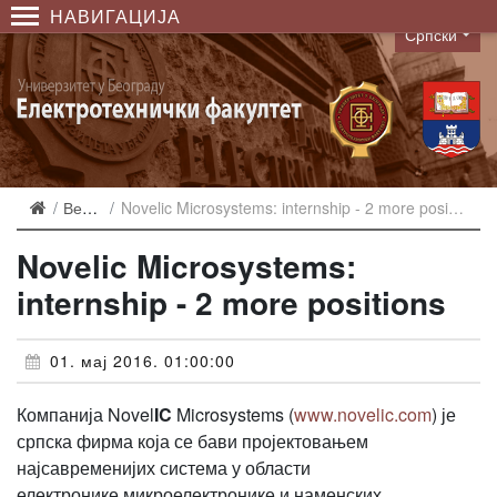
НАВИГАЦИЈА
Српски
Language
Вести
Novelic Microsystems: internship - 2 more positions
Novelic Microsystems:
internship - 2 more positions
01. мај 2016. 01:00:00
Компанија Novel
IC
Microsystems (
www.novelic.com
) је
српска фирма која се бави пројектовањем
најсавременијих система у области
електронике,микроелектронике и наменских