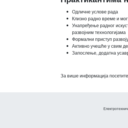
Одличне услове рада
Клизно радно време и мо
Унапређење радног искус
развојним технологијама
Формални приступ развој
Активно учешће у свим д
Запослење, додатна усав
За више информација посетите
Електротехничк