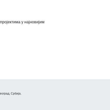
ројектима у најновијим
еоград, Србија.