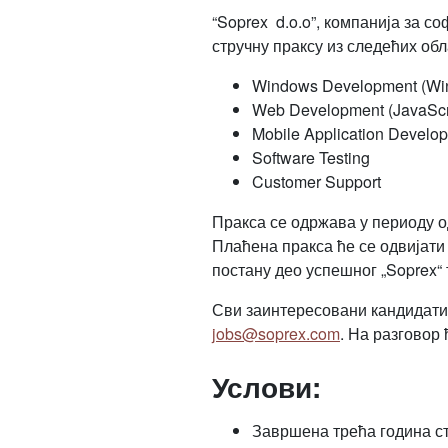
“Soprex d.o.o”, компанија за с
стручну праксу из следећих обл
Windows Development (Wi
Web Development (JavaSc
Mobile Application Develo
Software Testing
Customer Support
Пракса се одржава у периоду од
Плаћена пракса ће се одвијати
постану део успешног „Soprex“
Сви заинтересовани кандидати 
jobs@soprex.com
. На разговор 
Услови:
Завршена трећа година ст