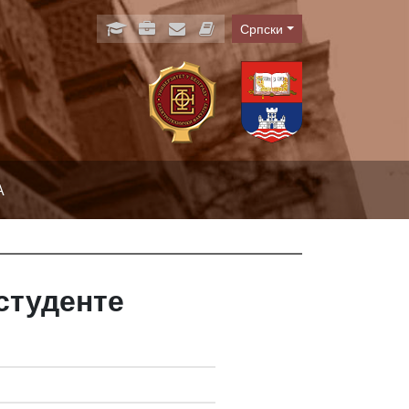
Српски
Language
А
студенте