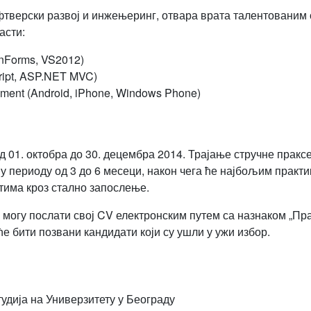
офтверски развој и инжењеринг, отвара врата талентованим 
асти:
nForms, VS2012)
ript, ASP.NET MVC)
pment (Android, iPhone, Windows Phone)
 01. октобра до 30. децембра 2014. Трајање стручне праксе
 у периоду од 3 до 6 месеци, након чега ће најбољим практ
 тима кроз стално запослење.
могу послати свој CV електронским путем са назнаком „Пра
ће бити позвани кандидати који су ушли у ужи избор.
удија на Универзитету у Београду