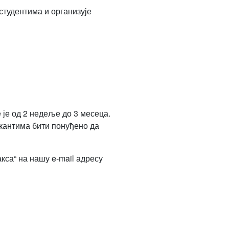
студентима и организује
 је од 2 недеље до 3 месеца.
икантима бити понуђено да
кса“ на нашу e-mail адресу