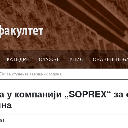
КАТЕДРЕ
СЛУЖБЕ
УПИС
ОБАВЕШТЕЊ
EX“ за студенте завршних година
а у компанији „SOPREX“ за 
ина
:51