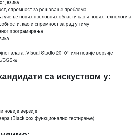
г језика
ост, спремност за решавање проблема
а учење нових пословних области као и нових технологија
обности, као и спремност за рад у тиму
саног програмирања
зика
ог алата „Visual Studio 2010“ или новије верзије
L/CSS-а
кандидати са искуством у:
и новије верзије
ера (Black box функционално тестирање)
нудимо: