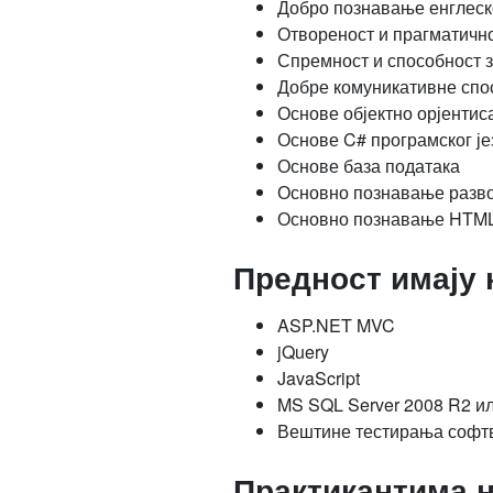
Добро познавање енглеско
Отвореност и прагматичн
Спремност и способност з
Добре комуникативне спос
Основе објектно орјенти
Основе C# програмског је
Основе база података
Основно познавање развојн
Основно познавање HTM
Предност имају 
ASP.NET MVC
jQuery
JavaScript
MS SQL Server 2008 R2 ил
Вештине тестирања софтв
Практикантима 