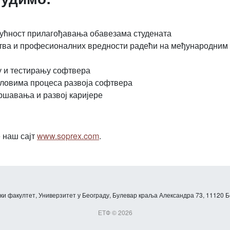
гућност прилагођавања обавезама студената
тва и професионалних вредности радећи на међународним п
у и тестирању софтвера
еловима процеса развоја софтвера
ршавања и развој каријере
 наш сајт
www.soprex.com
.
и факултет, Универзитет у Београду, Булевар краља Александра 73, 11120 Б
ЕТФ © 2026