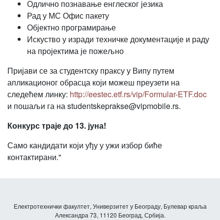
Одлично познавање енглеског језика
Рад у МС Офис пакету
Објектно програмирање
Искуство у изради техничке документације и раду
на пројектима је пожељно
Пријави се за студентску праксу у Випу путем
апликационог обрасца који можеш преузети на
следећем линку:
http://eestec.etf.rs/vip/Formular-ETF.doc
и пошаљи га на studentskeprakse@vipmobile.rs.
Конкурс траје до 13. јуна!
Само кандидати који уђу у ужи избор биће
контактирани."
Електротехнички факултет, Универзитет у Београду, Булевар краља
Александра 73, 11120 Београд, Србија.