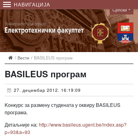
НАВИГАЦИЈА
Српски
Language
Вести
BASILEUS програм
BASILEUS програм
27. децембар 2012. 16:19:09
Kонкурс за размену студената у оквиру BASILEUS
програма.
Детаљније на:
http://www.basileus.ugent.be/index.asp?
p=93&a=93