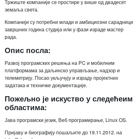
Тржиште компаније се простире у више од двадесет
земаља света.
Компанији су потребни млади и амбициозни сарадници
завршних година студија или у фази израде мастер
рада.
Опис посла:
Развој програмских решења на PC и мобилним
платформама за даљинско управљање, надзор и
телеметрију. Посао укључују и израду пројектних
задатака и техничке документације.
Пожељно је искуство у следећеим
областима:
Јава програмски језик, Веб програмирање, Linux OS.
Пријаву и биографију пошаљите до 19.11.2012. на