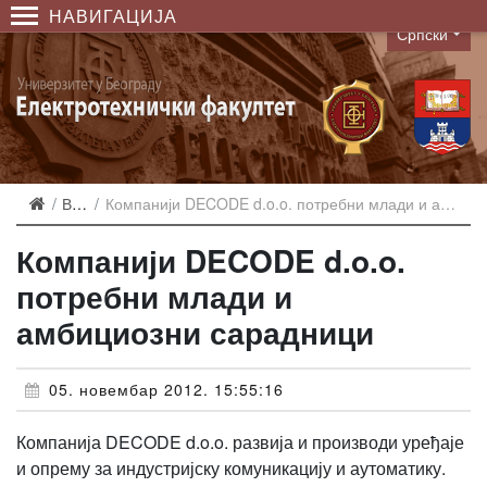
НАВИГАЦИЈА
Српски
Language
Вести
Компанији DECODE d.o.o. потребни млади и амбициозни сарадници
Компанији DECODE d.o.o.
потребни млади и
амбициозни сарадници
05. новембар 2012. 15:55:16
Компанија DECODE d.o.o. развија и производи уређаје
и опрему за индустријску комуникацију и аутоматику.