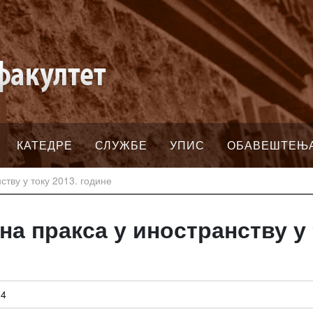
КАТЕДРЕ
СЛУЖБЕ
УПИС
ОБАВЕШТЕЊ
ству у току 2013. године
на пракса у иностранству у 
44