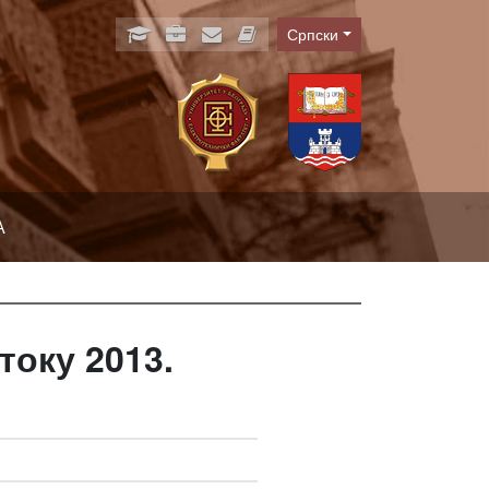
Српски
Language
А
току 2013.