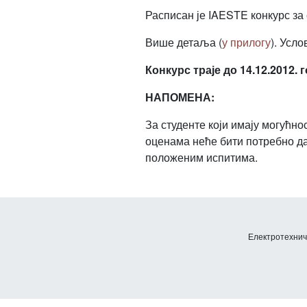
Расписан је IAESTE конкурс за 
Више детаља (
у прилогу
). Усло
Конкурс траје до 14.12.2012. 
НАПОМЕНА:
За студенте који имају могућн
оценама неће бити потребно да
положеним испитима.
Електротехничк