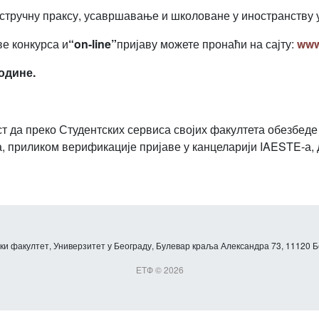
стручну праксу, усавршавање и школоване у иностранству у
ве конкурса и
“on-line”
пријаву можете пронаћи на сајту:
www
године.
ост да преко Студентских сервиса својих факултета обезбед
, приликом верификације пријаве у канцеларији IAESTE-а,
и факултет, Универзитет у Београду, Булевар краља Александра 73, 11120 Б
ЕТФ © 2026