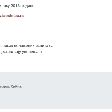
 току 2013. године.
.iaeste.ac.rs
е списак положених испита са
 достављају уверења о
еоград, Србија.