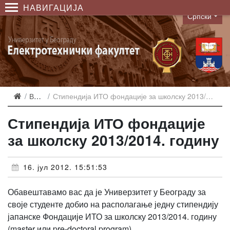
НАВИГАЦИЈА
Српски
Language
Вести
Стипендија ИТО фондације за школску 2013/2014. годину
Стипендија ИТО фондације
за школску 2013/2014. годину
16. јул 2012. 15:51:53
Обавештавамо вас да је Универзитет у Београду за
своје студенте добио на располагање једну стипендију
јапанске Фондације ИТО за школску 2013/2014. годину
(master или pre-doctoral program).