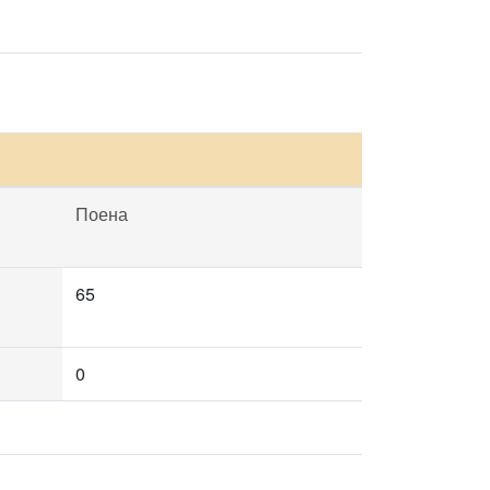
Поена
65
0