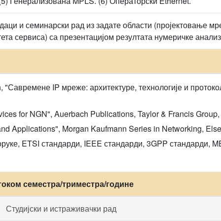
(5) Генерализована MPLS. (6) Операторски Ethernet.
даци и семинарски рад из задате области (пројектовање мр
ета сервиса) са презентацијом резултата нумеричке анализ
 "Савремене IP мреже: архитектуре, технологије и протоко
rvices for NGN", Auerbach Publications, Taylor & Francis Grou
e and Applications", Morgan Kaufmann Series in Networking, El
оруке, ETSI стандарди, IEEE стандарди, 3GPP стандарди, M
током семестра/триместра/године
Студијски и истраживачки рад