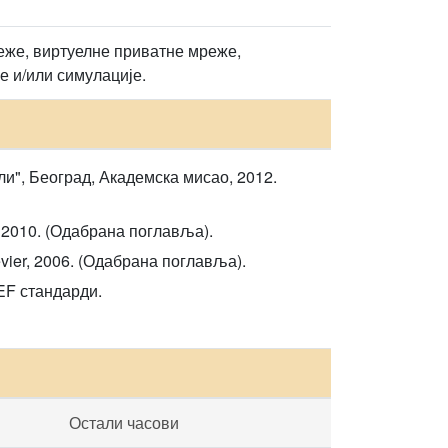
еже, виртуелне приватне мреже,
е и/или симулације.
ли", Београд, Академска мисао, 2012.
p, 2010. (Одабрана поглавља).
sevier, 2006. (Одабрана поглавља).
EF стандарди.
Остали часови