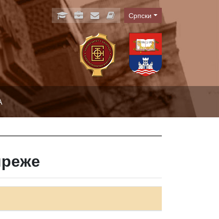
Српски
Language
А
мреже