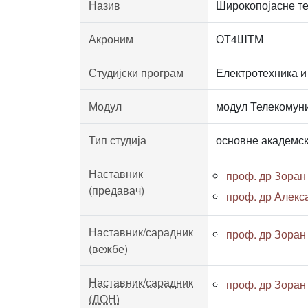
Назив
Широкопојасне т
Акроним
ОТ4ШТМ
Студијски програм
Електротехника и
Модул
модул Телекомуни
Тип студија
основне академск
Наставник
проф. др Зоран
(предавач)
проф. др Алек
Наставник/сарадник
проф. др Зоран
(вежбе)
Наставник/сарадник
проф. др Зоран
(ДОН)