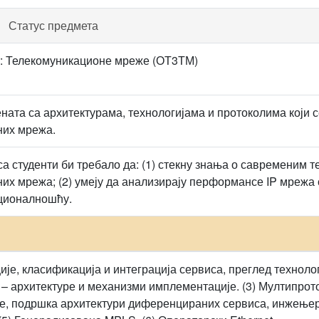
Статус предмета
: Телекомуникационе мреже (ОТ3ТМ)
ната са архитектурама, технологијама и протоколима који 
них мрежа.
са студенти би требало да: (1) стекну знања о савременим 
их мрежа; (2) умеју да анализирају перформансе IP мреж
ционалношћу.
је, класификација и интеграција сервиса, преглед технологи
 – архитектуре и механизми имплементације. (3) Мултипрот
е, подршка архитектури диференцираних сервиса, инжењери