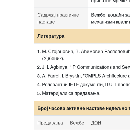
приватне мреже. 
Садржај практичне
Вежбе, домаћи за
наставе
механизми квалит
Литература
М. Стојановић, В. Аћимовић-Распоповић,
(Уџбеник).
J. I. Agbinya, "IP Communications and Se
A. Farrel, I. Bryskin, "GMPLS Architectur
Релевантни IETF документи, ITU-T преп
Материјали са предавања.
Број часова активне наставе недељно 
Предавања
Вежбе
ДОН