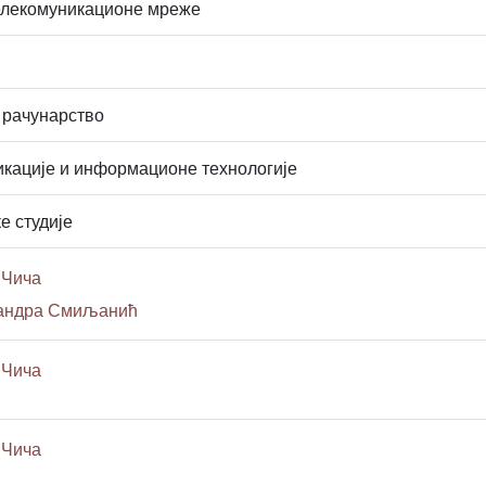
елекомуникационе мреже
 рачунарство
кације и информационе технологије
е студије
 Чича
сандра Смиљанић
 Чича
 Чича