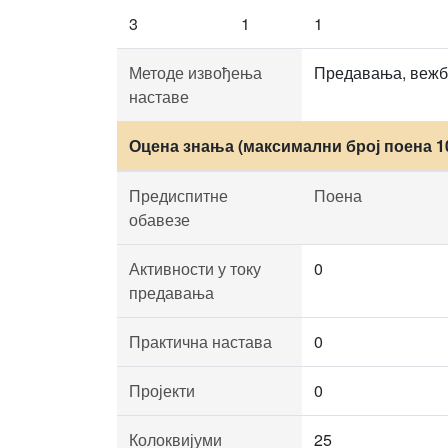
3
1
1
Методе извођења
Предавања, вежбе
наставе
Оцена знања (максимални број поена 1
Предиспитне
Поена
обавезе
Активности у току
0
предавања
Практична настава
0
Пројекти
0
Колоквијуми
25