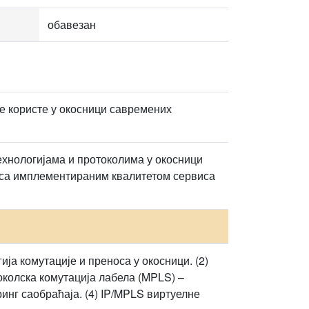
обавезан
се користе у окосници савремених
технологијама и протоколима у окосници
а са имплементираним квалитетом сервиса
ја комутације и преноса у окосници. (2)
околска комутација лабела (MPLS) –
нг саобраћаја. (4) IP/MPLS виртуелне