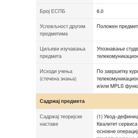
Број ЕСПБ
6.0
Условљност другим
Положен предмет
предметима
Циљеви изучавања
Упознавање студе
предмета
телекомуникацио
Исходи учења
По завршетку кур
(стечена знања)
телекомуникацион
и/или MPLS функ
Садржај предмета
Садржај теоријске
(1) Увод–дефиници
наставе
Квалитет сервиса
основне операциј