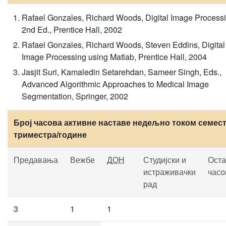
Rafael Gonzales, Richard Woods, Digital Image Processi
2nd Ed., Prentice Hall, 2002
Rafael Gonzales, Richard Woods, Steven Eddins, Digital
Image Processing using Matlab, Prentice Hall, 2004
Jasjit Suri, Kamaledin Setarehdan, Sameer Singh, Eds.,
Advanced Algorithmic Approaches to Medical Image
Segmentation, Springer, 2002
Број часова активне наставе недељно током семест
триместра/године
Предавања
Вежбе
ДОН
Студијски и
Оста
истраживачки
часо
рад
3
1
1