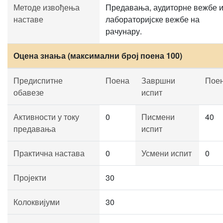
Методе извођења
Предавања, аудиторне вежбе 
наставе
лабораторијске вежбе на
рачунару.
Оцена знања (максимални број поена 100)
Предиспитне
Поена
Завршни
Пое
обавезе
испит
Активности у току
0
Писмени
40
предавања
испит
Практична настава
0
Усмени испит
0
Пројекти
30
Колоквијуми
30