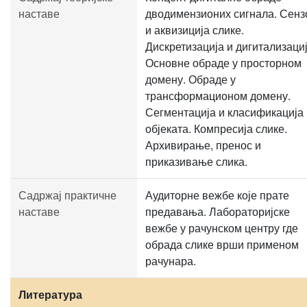
наставе
дводимензионих сигнала. Сенз
и аквизиција слике.
Дискретизација и дигитализациј
Основне обраде у просторном
домену. Обраде у
трансформационом домену.
Сегментација и класификација
објеката. Компресија слике.
Архивирање, пренос и
приказивање слика.
Садржај практичне
Аудиторне вежбе које прате
наставе
предавања. Лабораторијске
вежбе у рачунском центру где
обрада слике врши применом
рачунара.
Литература