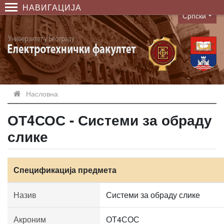
НАВИГАЦИЈА
Српски
Language
Насловна
ОТ4СОС - Системи за обраду
слике
Спецификација предмета
Назив
Системи за обраду слике
Акроним
ОТ4СОС