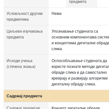
предмета
Условљност другим
Нема
предметима
Циљеви изучавања
Упознавање студената са
предмета
основним компонентама систе
и концептима дигиталне обрад
слика.
Исходи учења
Оспособљавање студената да
(стечена знања)
користе познате методе дигита
обраде слика и да самостално
креирају и развијају алгоритме 
дигиталну обраду слика.
Садржај предмета
Садржај теоријске
Концепт дигиталне обраде