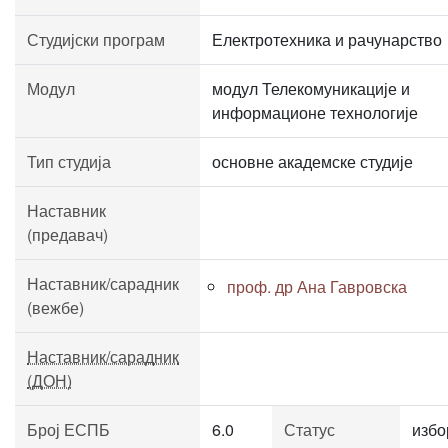
Студијски програм
Електротехника и рачунарство
Модул
модул Телекомуникације и
информационе технологије
Тип студија
основне академске студије
Наставник
(предавач)
Наставник/сарадник
проф. др Ана Гавровска
(вежбе)
Наставник/сарадник
(ДОН)
Број ЕСПБ
6.0
Статус
избо