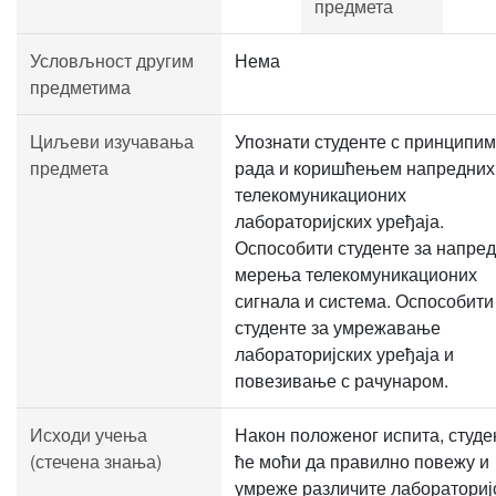
предмета
Условљност другим
Нема
предметима
Циљеви изучавања
Упознати студенте с принципи
предмета
рада и коришћењем напредних
телекомуникационих
лабораторијских уређаја.
Оспособити студенте за напре
мерења телекомуникационих
сигнала и система. Оспособити
студенте за умрежавање
лабораторијских уређаја и
повезивање с рачунаром.
Исходи учења
Након положеног испита, студе
(стечена знања)
ће моћи да правилно повежу и
умреже различите лабораториј