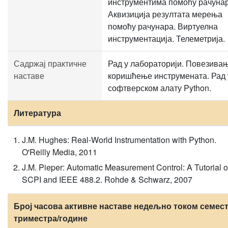
инструментима помоћу рачунар
Аквизиција резултата мерења
помоћу рачунара. Виртуелна
инструментација. Телеметрија.
Садржај практичне
Рад у лабораторији. Повезива
наставе
коришћење инструмената. Рад 
софтверском алату Python.
Литература
J.M. Hughes: Real-World Instrumentation with Python.
O'Reilly Media, 2011
J.M. Pieper: Automatic Measurement Control: A Tutorial 
SCPI and IEEE 488.2. Rohde & Schwarz, 2007
Број часова активне наставе недељно током семест
триместра/године