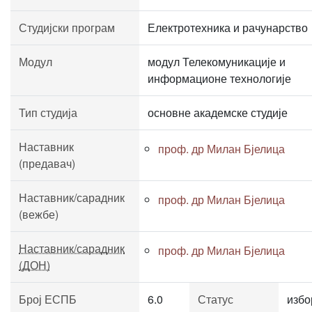
Студијски програм
Електротехника и рачунарство
Модул
модул Телекомуникације и
информационе технологије
Тип студија
основне академске студије
Наставник
проф. др Милан Бјелица
(предавач)
Наставник/сарадник
проф. др Милан Бјелица
(вежбе)
Наставник/сарадник
проф. др Милан Бјелица
(ДОН)
Број ЕСПБ
6.0
Статус
избо