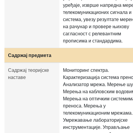
уређаје, изврше напредна мер
телекомуникационих сигнала и
система, увезу резултате мере
на рачунар и провере њихову
сагласност с релевантним
прописима и стандардима.
Садржај предмета
Садржај теоријске
Мониторинг спектра.
наставе
Карактеризација система прено
Aнализатор мрежа. Мерење шу
Мерења на кабловским водови
Мерења на оптичким системим
преноса. Мерења у
телекомуникационим мрежама.
Умрежавање лабораторијске
инструментације. Управљање