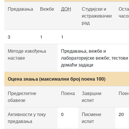
Предавања
Вежбе
ДОН
Студијски и
Оста
истраживачки
часо
рад
3
1
1
Методе извођења
Предавања, вежбе и
наставе
лабораторијске вежбе; тестови
домаћи задаци
Оцена знања (максимални број поена 100)
Предиспитне
Поена
Завршни
Пое
обавезе
испит
Активности у току
0
Писмени
20
предавања
испит