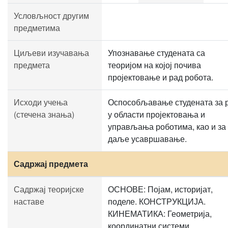
Условљност другим
предметима
Циљеви изучавања
Упознавање студената са
предмета
теоријом на којој почива
пројектовање и рад робота.
Исходи учења
Оспособљавање студената за 
(стечена знања)
у области пројектовања и
управљања роботима, као и за
даље усавршавање.
Садржај предмета
Садржај теоријске
ОСНОВЕ: Појам, историјат,
наставе
поделе. КОНСТРУКЦИЈА.
КИНЕМАТИКА: Геометрија,
координатни системи,