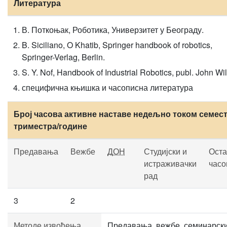
Литература
В. Поткоњак, Роботика, Универзитет у Београду.
B. Siciliano, O Khatib, Springer handbook of robotics,
Springer-Verlag, Berlin.
S. Y. Nof, Handbook of Industrial Robotics, publ. John Wil
специфична књишка и часописна литература
Број часова активне наставе недељно током семест
триместра/године
Предавања
Вежбе
ДОН
Студијски и
Оста
истраживачки
часо
рад
3
2
Методе извођења
Предавања, вежбе, семинарск