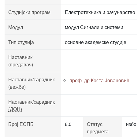
Студијски програм
Електротехника и рачунарство
Модул
модул Сигнали и системи
Тип студија
основне академске студије
Наставник
(предавач)
Наставник/сарадник
проф. др Коста Јовановић
(вежбе)
Наставник/сарадник
(ДОН)
Број ЕСПБ
6.0
Статус
избо
предмета