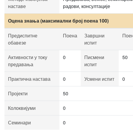
наставе
радови, консултације
Оцена знања (максимални број поена 100)
Предиспитне
Поена
Завршни
Пое
обавезе
испит
Активности у току
0
Писмени
50
предавања
испит
Практична настава
0
Усмени испит
0
Пројекти
50
Колоквијуми
0
Семинари
0