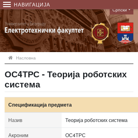
НАВИГАЦИЈА
Српски
Language
Насловна
ОС4ТРС - Теорија роботских
система
Спецификација предмета
Назив
Теорија роботских система
Акроним
ОС4ТРС