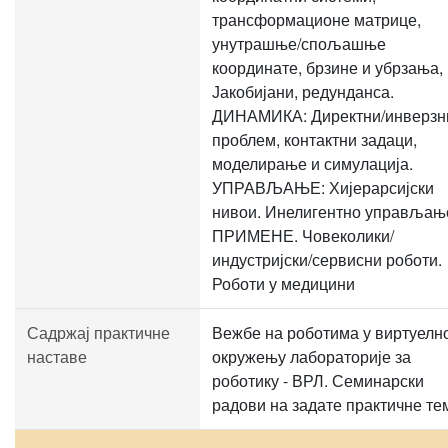
трансформационе матрице,
унутрашње/спољашње
координате, брзине и убрзања,
Јакобијани, редунданса.
ДИНАМИКА: Директни/инверзн
проблем, контактни задаци,
моделирање и симулација.
УПРАВЉАЊЕ: Хијерарсијски
нивои. Инелигентно управљањ
ПРИМЕНЕ. Човеколики/
индустријски/сервисни роботи.
Роботи у медицини
Садржај практичне
Вежбе на роботима у виртуелн
наставе
окружењу лабораторије за
роботику - ВРЛ. Семинарски
радови на задате практичне те