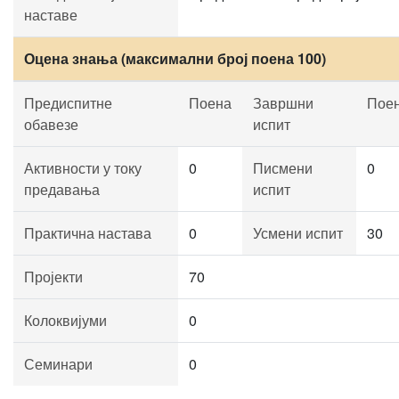
наставе
Оцена знања (максимални број поена 100)
Предиспитне
Поена
Завршни
Пое
обавезе
испит
Активности у току
0
Писмени
0
предавања
испит
Практична настава
0
Усмени испит
30
Пројекти
70
Колоквијуми
0
Семинари
0