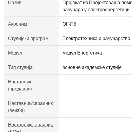
Назив
Пројекат из Пројектовања пом
рачунара у електроенергетици
Акроним
ОГ-П8
Студијски програм
Електротехника и рачунарство
Модул
модул Енергетика
Тип студија
основне академске студије
Наставник
(предавач)
Наставник/сарадник
(вежбе)
Наставник/сарадник
(ДОН)