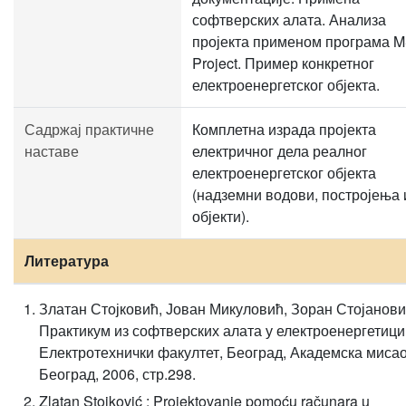
софтверских алата. Анализа
пројекта применом програма 
Project. Пример конкретног
електроенергетског објекта.
Садржај практичне
Комплетна израда пројекта
наставе
електричног дела реалног
електроенергетског објекта
(надземни водови, постројења 
објекти).
Литература
Златан Стојковић, Јован Микуловић, Зоран Стојанови
Практикум из софтверских алата у електроенергетици
Електротехнички факултет, Београд, Академска мисао
Београд, 2006, стр.298.
Zlatan Stojković : Projektovanje pomoću računara u