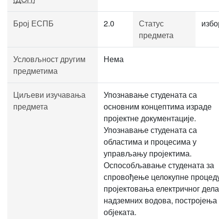
Број ЕСПБ
2.0
Статус
избо
предмета
Условљност другим
Нема
предметима
Циљеви изучавања
Упознавање студената са
предмета
основним концептима израде
пројектне документације.
Упознавање студената са
областима и процесима у
управљању пројектима.
Оспособљавање студената за
спровођење целокупне процед
пројектовања електричног дела
надземних водова, постројења
објеката.