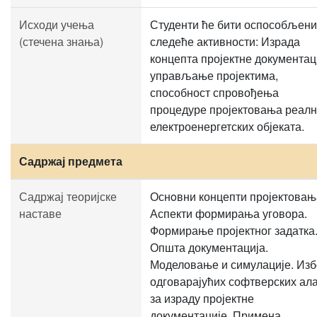
Исходи учења
Студенти ће бити оспособљени
(стечена знања)
следеће активности: Израда
концепта пројектне документац
управљање пројектима,
способност спровођења
процедуре пројектовања реал
електроенергетских објеката.
Садржај предмета
Садржај теоријске
Оснoвни концепти пројектовањ
наставе
Аспекти формирања уговора.
Формирање пројектног задатка
Општа документација.
Моделовање и симулације. Из
одговарајућих софтверских ал
за израду пројектне
документације. Примена