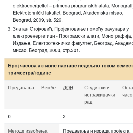
elektroenergetici – primena programskih alata, Monografi
Elektrotehnički fakultet, Beograd, Akademska misao,
Beograd, 2009, str. 529.
Златан Стојковић, Пројектовање помоћу рачунара у
електроенергетици - Програмски алати, Монографија, 
Издање, Електротехнички факултет, Београд, Академ
мисао, Београд, 2003, стр.301.
Број часова активне наставе недељно током семест
триместра/године
Предавања
Вежбе
ДОН
Студијски и
Оста
истраживачки
часо
рад
0
2
Методе извођења
Предавања и израда пројекта.