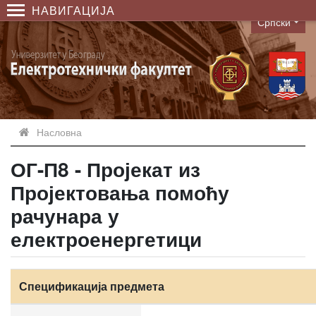
НАВИГАЦИЈА
Српски
Language
Насловна
ОГ-П8 - Пројекат из
Пројектовања помоћу
рачунара у
електроенергетици
Спецификација предмета