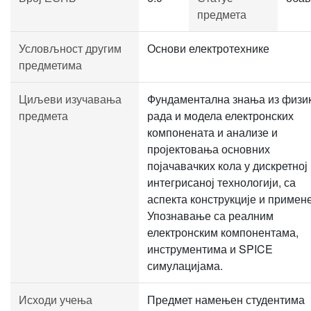
предмета
Условљност другим
Основи електротехнике
предметима
Циљеви изучавања
Фундаментална знања из физи
предмета
рада и модела електронских
компонената и анализе и
пројектовања основних
појачавачких кола у дискретној
интегрисаној технологији, са
аспекта конструкције и примене
Упознавање са реалним
електронским компонентама,
инструментима и SPICE
симулацијама.
Исходи учења
Предмет намењен студентима