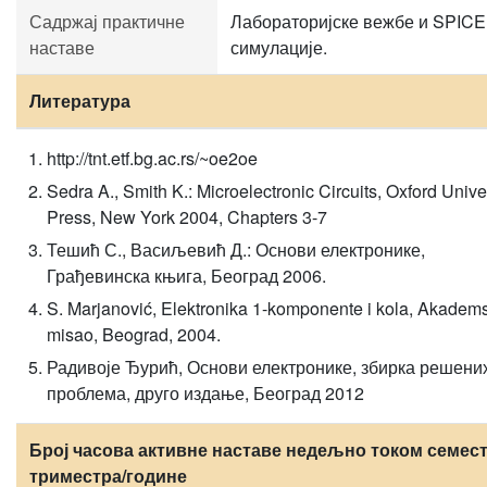
Садржај практичне
Лабораторијске вежбе и SPICE
наставе
симулације.
Литература
http://tnt.etf.bg.ac.rs/~oe2oe
Sedra A., Smith K.: Microelectronic Circuits, Oxford Unive
Press, New York 2004, Chapters 3-7
Тешић С., Васиљевић Д.: Основи електронике,
Грађевинска књига, Београд 2006.
S. Marjanović, Elektronika 1-komponente i kola, Akadem
misao, Beograd, 2004.
Радивоје Ђурић, Основи електронике, збирка решени
проблема, друго издање, Београд 2012
Број часова активне наставе недељно током семест
триместра/године