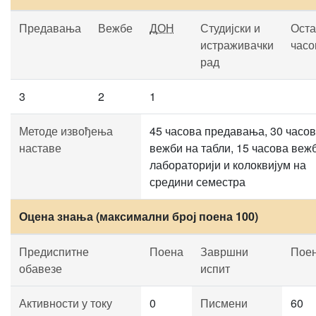
Предавања
Вежбе
ДОН
Студијски и
Оста
истраживачки
часо
рад
3
2
1
Методе извођења
45 часова предавања, 30 часо
наставе
вежби на табли, 15 часова веж
лабораторији и колоквијум на
средини семестра
Оцена знања (максимални број поена 100)
Предиспитне
Поена
Завршни
Пое
обавезе
испит
Активности у току
0
Писмени
60