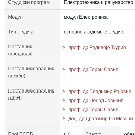
Студијски програм
Електротехника и рачунарство
Модул
модул Електроника
Тип студија
основне академске студије
Наставник
проф. др Радивоје Ђурић
(предавач)
Наставник/сарадник
проф. др Горан Савић
(вежбе)
Наставник/сарадник
проф. др Владимир Рајовић
(ДОН)
проф. др Ненад Јовичић
проф. др Горан Савић
доц. др Драгомир Ел Мезени
Број ЕСПБ
6.0
Статус
обав