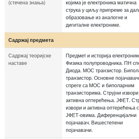
(стечена знања)
којима је електроника матична
струка у циљу припреме за да
образовање из аналогне и
дигиталне електронике.
Садржај предмета
Садржај теоријске
Предмет и историја електроник
наставе
Физика полупроводника. ПН спо
Диода. МОС транзистор. Бипо
транзистор. Основне појачавач
спреге са МОС и биполарним
транзисторима. Струјни извори
активна оптерећења. ЈФЕТ. Ст
извори и активна оптерећења 
ЈФЕТ-овима. Диференцијални
појачавач. Вишестепени
појачавачи.