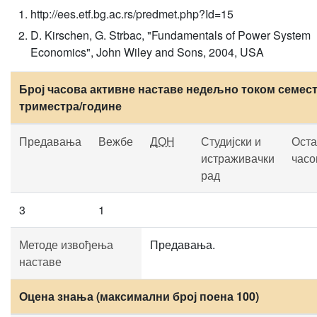
http://ees.etf.bg.ac.rs/predmet.php?Id=15
D. Kirschen, G. Strbac, "Fundamentals of Power System
Economics", John Wiley and Sons, 2004, USA
Број часова активне наставе недељно током семест
триместра/године
Предавања
Вежбе
ДОН
Студијски и
Оста
истраживачки
часо
рад
3
1
Методе извођења
Предавања.
наставе
Оцена знања (максимални број поена 100)