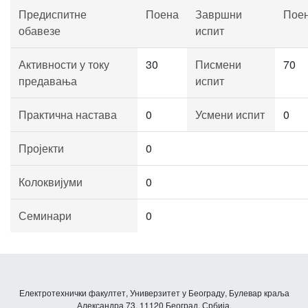
Предиспитне
Поена
Завршни
Пое
обавезе
испит
Активности у току
30
Писмени
70
предавања
испит
Практична настава
0
Усмени испит
0
Пројекти
0
Колоквијуми
0
Семинари
0
Електротехнички факултет, Универзитет у Београду, Булевар краља
Александра 73, 11120 Београд, Србија.