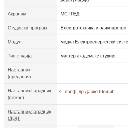
Акроним
МС1ТЕД
Студијски програм
Електротехника и рачунарство
Модул
модул Електроенергетски сист
Тип студија
мастер академске студије
Наставник
(предавач)
Наставник/сарадник
проф. др Дарко Шошић
(вежбе)
Наставник/сарадник
(ДОН)