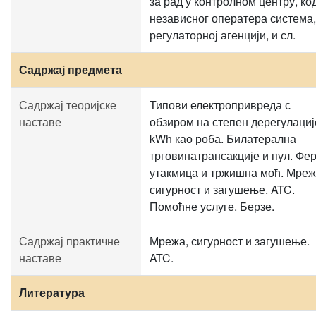
за рад у контролном центру, ко
независног оператера система,
регулаторној агенцији, и сл.
Садржај предмета
Садржај теоријске
Типови електропривреда с
наставе
обзиром на степен дерегулациј
kWh као роба. Билатерална
трговинатрансакције и пул. Фе
утакмица и тржишна моћ. Мреж
сигурност и загушење. ATC.
Помоћне услуге. Берзе.
Садржај практичне
Мрежа, сигурност и загушење.
наставе
ATC.
Литература