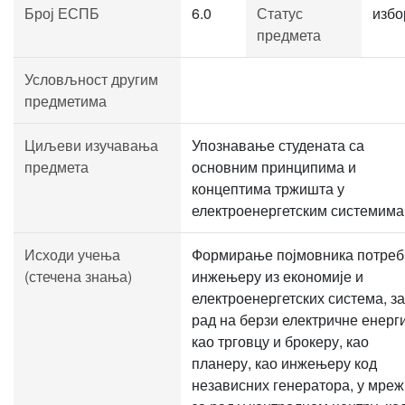
Број ЕСПБ
6.0
Статус
избо
предмета
Условљност другим
предметима
Циљеви изучавања
Упознавање студената са
предмета
основним принципима и
концептима тржишта у
електроенергетским системима
Исходи учења
Формирање појмовника потреб
(стечена знања)
инжењеру из економије и
електроенергетских система, за
рад на берзи електричне енерги
као трговцу и брокеру, као
планеру, као инжењеру код
независних генератора, у мреж