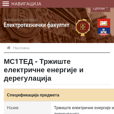
НАВИГАЦИЈА
Српски
Language
Насловна
МС1ТЕД - Тржиште
електричне енергије и
дерегулација
Спецификација предмета
Назив
Тржиште електричне енергије и
дерегулација