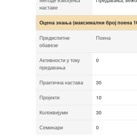
Методе извођења
Предавања, вежбе
наставе
Оцена знања (максимални број поена 1
Предиспитне
Поена
обавезе
Активности у току
0
предавања
Практична настава
30
Пројекти
10
Колоквијуми
30
Семинари
0