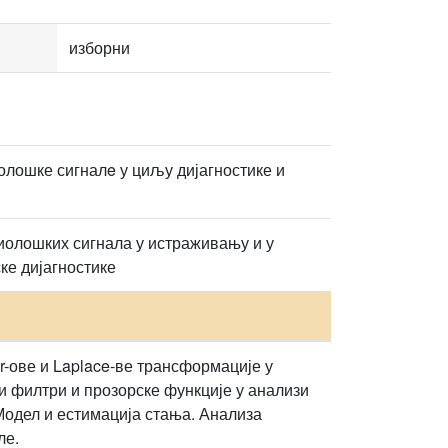
изборни
лошке сигналe у циљу дијагностике и
иолошких сигнала у истраживању и у
ке дијагностике
-ове и Laplace-ве трансформације у
ни филтри и прозорске функције у анализи
одел и естимација стања. Анализа
ле.