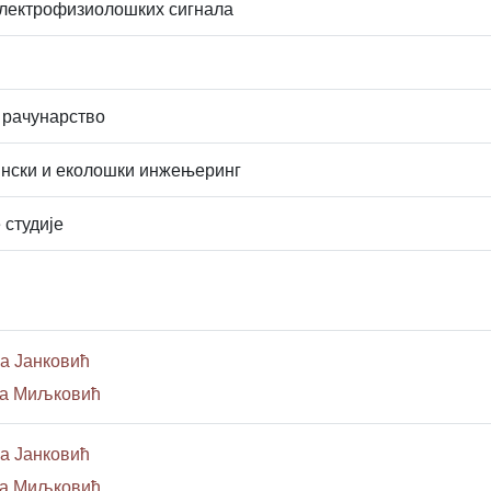
електрофизиолошких сигнала
 рачунарство
нски и еколошки инжењеринг
 студије
а Јанковић
ца Миљковић
а Јанковић
ца Миљковић