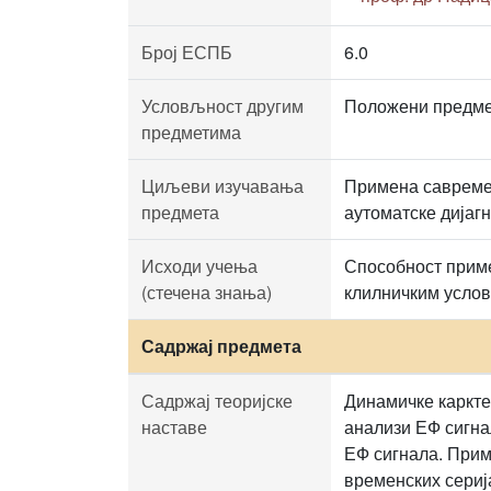
Број ЕСПБ
6.0
Условљност другим
Положени предме
предметима
Циљеви изучавања
Примена савремен
предмета
аутоматске дијагн
Исходи учења
Способност приме
(стечена знања)
клилничким услови
Садржај предмета
Садржај теоријске
Динамичке каркте
наставе
анализи ЕФ сигна
ЕФ сигнала. Прим
временских сериј