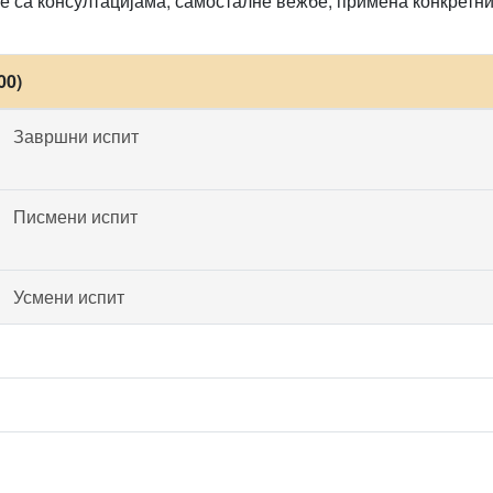
 са консултацијама, самосталне вежбе, примена конкретни
00)
Завршни испит
Писмени испит
Усмени испит