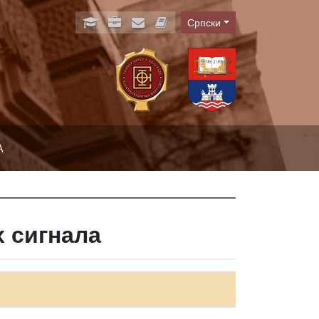
Српски
Language
А
 сигнала