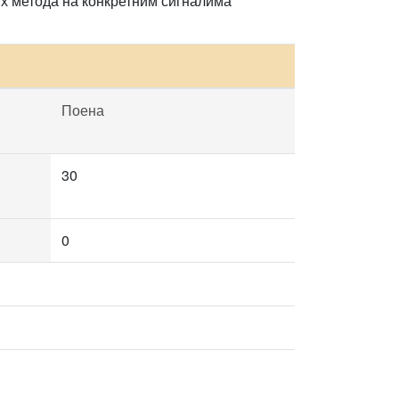
х метода на конкретним сигналима
Поена
30
0