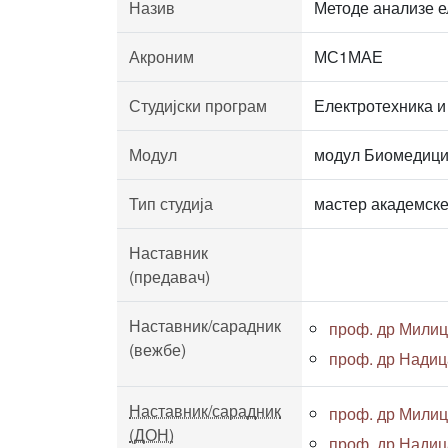
Назив
Методе анализе 
Акроним
МС1МАЕ
Студијски програм
Електротехника и
Модул
модул Биомедици
Тип студија
мастер академске
Наставник
(предавач)
Наставник/сарадник
проф. др Милиц
(вежбе)
проф. др Нади
Наставник/сарадник
проф. др Милиц
(ДОН)
проф. др Нади