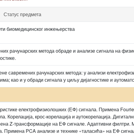
Статус предмета
ти биомедицинског инжењерства
их рачунарских метода обраде и анализе сигнала на физио
остике.
не савремених рачунарских метода: у анализи електрофиз
ма; као и у обради сигнала у циљу дијагностике и аутоматс
ристике електрофизиолошких (ЕФ) сигнала. Примена Fourier
ла. Корелација, крос-корелација и аутокорелација. Дигитал
ена Z-трансформације на ЕФ сигнале. Адаптивни филтри. М
а. Примена PCA анализе и технике «таласића» на ЕФ сигна