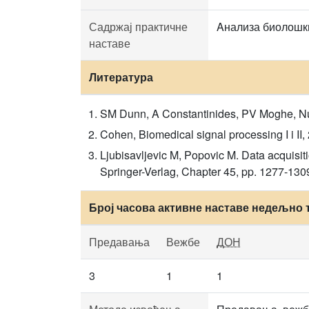
Садржај практичне
Aнализа биолошк
наставе
Литература
SM Dunn, A Constantinides, PV Moghe, Nu
Cohen, Biomedical signal processing I i I
Ljubisavljevic M, Popovic M. Data acquisi
Springer-Verlag, Chapter 45, pp. 1277-130
Број часова активне наставе недељно 
Предавања
Вежбе
ДОН
3
1
1