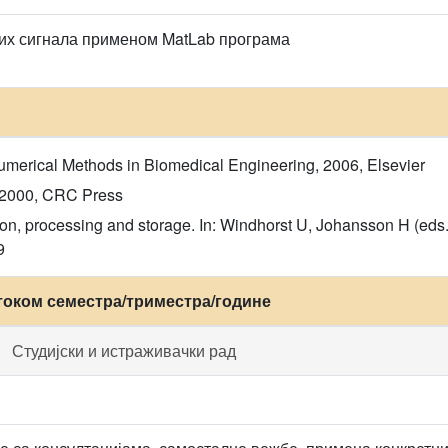
их сигнала применом MatLab програма
merical Methods in Biomedical Engineering, 2006, Elsevier
I, 2000, CRC Press
tion, processing and storage. In: Windhorst U, Johansson H (ed
9
током семестра/триместра/године
Студијски и истраживачки рад