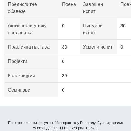
Предиспитне
Поена
Завршни
Пое
обавезе
испит
Активности у току
0
Писмени
35
предавања
испит
Практична настава
30
Усмени испит
0
Пројекти
0
Колоквијуми
35
Семинари
0
Електротехнички факултет, Универзитет у Београду, Булевар краља
Александра 73, 11120 Београд, Србија.