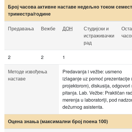
Број часова активне наставе недељно током семест
триместра/године
Предавања
Вежбе
ДОН
Студијски и
Оста
истраживачки
часо
рад
2
2
1
Методе извођења
Predavanja i vežbe: usmeno
наставе
izlaganje uz pomoć prezentacije 
projektorom), diskusija, odgovori
pitanja. Lab. Vežbe: Praktičan rad
merenja u laboratoriji, pod nadz
dežurnog asistenta.
Оцена знања (максимални број поена 100)