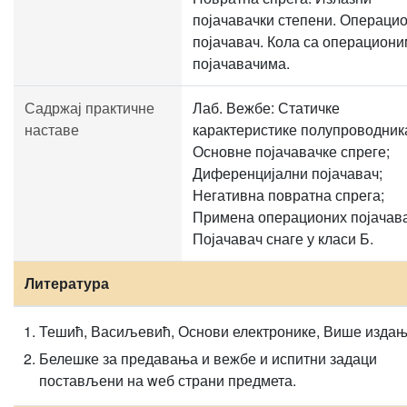
појачавачки степени. Операци
појачавач. Кола са операциони
појачавачима.
Садржај практичне
Лаб. Вежбе: Статичке
наставе
карактеристике полупроводник
Основне појачавачке спреге;
Диференцијални појачавач;
Негативна повратна спрега;
Примена операционих појачава
Појачавач снаге у класи Б.
Литература
Тешић, Васиљевић, Основи електронике, Више изда
Белешке за предавања и вежбе и испитни задаци
постављени на wеб страни предмета.