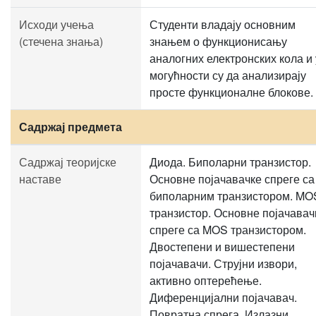
Исходи учења
Студенти владају основним
(стечена знања)
знањем о функционисању
аналогних електронских кола и 
могућности су да анализирају
просте функционалне блокове.
Садржај предмета
Садржај теоријске
Диода. Биполарни транзистор.
наставе
Основне појачавачке спреге са
биполарним транзистором. MO
транзистор. Основне појачавач
спреге са MOS транзистором.
Двостепени и вишестепени
појачавачи. Струјни извори,
активно оптерећење.
Диференцијални појачавач.
Повратна спрега. Излазни