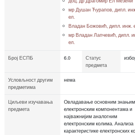
доц. др Драгомир Ел Мезени
мр Душан Ћурапов, дипл. ин
ел.
Владан Божовић, дипл. инж. 
мр Владан Лапчевић, дипл. и
ел.
Број ЕСПБ
6.0
Статус
избо
предмета
Условљност другим
нема
предметима
Циљеви изучавања
Овладавање основним знањим
предмета
електронским компонентама и
најважнијим аналогним
електронским колима. Анализа 
карактеристике електронских к