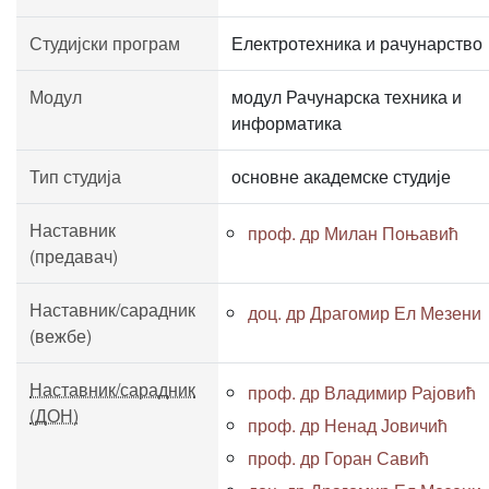
Студијски програм
Електротехника и рачунарство
Модул
модул Рачунарска техника и
информатика
Тип студија
основне академске студије
Наставник
проф. др Милан Поњавић
(предавач)
Наставник/сарадник
доц. др Драгомир Ел Мезени
(вежбе)
Наставник/сарадник
проф. др Владимир Рајовић
(ДОН)
проф. др Ненад Јовичић
проф. др Горан Савић