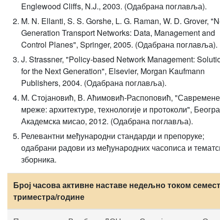
Englewood Cliffs, N.J., 2003. (Одабрана поглавља).
M. N. Ellanti, S. S. Gorshe, L. G. Raman, W. D. Grover, "N
Generation Transport Networks: Data, Management and
Control Planes", Springer, 2005. (Одабрана поглавља).
J. Strassner, "Policy-based Network Management: Soluti
for the Next Generation", Elsevier, Morgan Kaufmann
Publishers, 2004. (Одабрана поглавља).
М. Стојановић, В. Аћимовић-Распоповић, "Савремене
мреже: архитектуре, технологије и протоколи", Београ
Академска мисао, 2012. (Одабрана поглавља).
Релевантни међународни стандарди и препоруке;
одабрани радови из међународних часописа и тематс
зборника.
Број часова активне наставе недељно током семест
триместра/године