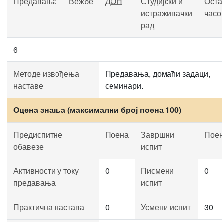
Предавања
Вежбе
ДОН
Студијски и
Оста
истраживачки
часо
рад
6
Методе извођења
Предавања, домаћи задаци,
наставе
семинари.
Оцена знања (максимални број поена 100)
Предиспитне
Поена
Завршни
Пое
обавезе
испит
Активности у току
0
Писмени
0
предавања
испит
Практична настава
0
Усмени испит
30