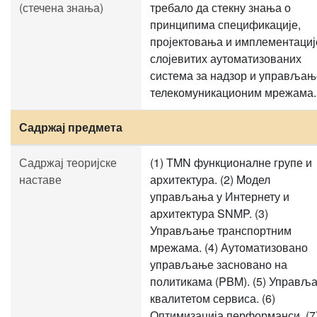
(стечена знања)
требало да стекну знања о
принципима спецификације,
пројектовања и имплементациј
слојевитих аутоматизованих
система за надзор и управљањ
телекомуникационим мрежама.
Садржај предмета
Садржај теоријске
(1) TMN функционалне групе и
наставе
архитектура. (2) Mодел
управљања у Интернету и
архитектура SNMP. (3)
Управљање транспортним
мрежама. (4) Аутоматизовано
управљање засновано на
политикама (PBM). (5) Управљ
квалитетом сервиса. (6)
Оптимизација перформанси. (7