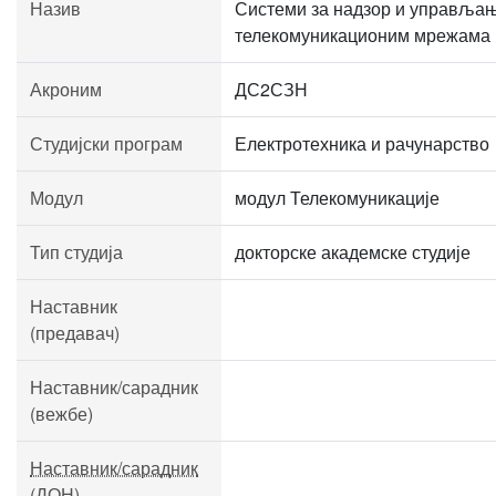
Назив
Системи за надзор и управља
телекомуникационим мрежама
Акроним
ДС2СЗН
Студијски програм
Електротехника и рачунарство
Модул
модул Телекомуникације
Тип студија
докторске академске студије
Наставник
(предавач)
Наставник/сарадник
(вежбе)
Наставник/сарадник
(ДОН)