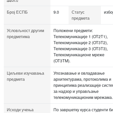
Број ЕСПБ
9.0
Статус
избо
предмета
Условљност другим
Положени предмети:
предметима
Телекомуникације 1 (OT2T1),
Телекомуникације 2 (OT3T2),
Телекомуникације 3 (OT3T3),
Телекомуникационе мреже
(OT3TM).
Циљеви изучавања
Упознавање и овладавање
предмета
архитектурама, протоколима и
принципима реализације сист
за надзор и управљање
телекомуникационим мрежама.
Исходи учења
По завршетку курса студенти б