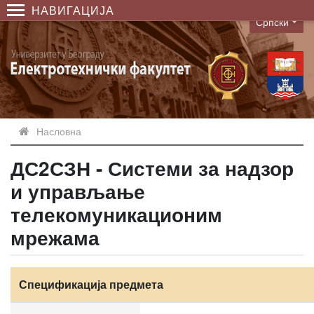
НАВИГАЦИЈА
Српски
Language
Насловна
ДС2СЗН - Системи за надзор
и управљање
телекомуникационим
мрежама
Спецификација предмета