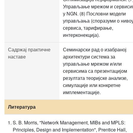
Управљање мрежом и сервиси
у NGN. (8) Пословни модели
управљања (споразуми о ниво
сервиса, тарифирање,
интерконекција).
Садржај практичне
Семинарски рад о изабраној
наставе
архитектури система за
управљање мрежом и/или
сервисима са презентацијом
резултата теоријске анализе,
симулације или конкретне
имплементације.
Литература
S. B. Morris, "Network Management, MIBs and MPLS:
Principles, Design and Implementation", Prentice Hall,