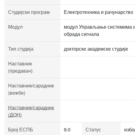
Студијски програм
Електротехника и рачунарство
Модул
модул Управљање системима 
обрада сигнала
Тип студија
докторске академске студије
Наставник
(предавач)
Наставник/сарадник
(вежбе)
Наставник/сарадник
(ДОН)
Број ЕСПБ
9.0
Статус
избо