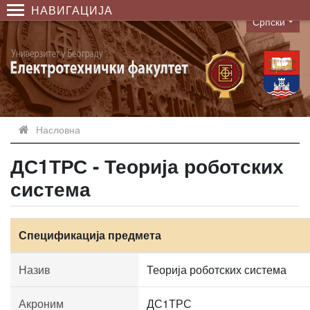
НАВИГАЦИЈА
Српски
Language
Насловна
ДС1ТРС - Теорија роботских
система
Спецификација предмета
Назив
Теорија роботских система
Акроним
ДС1ТРС