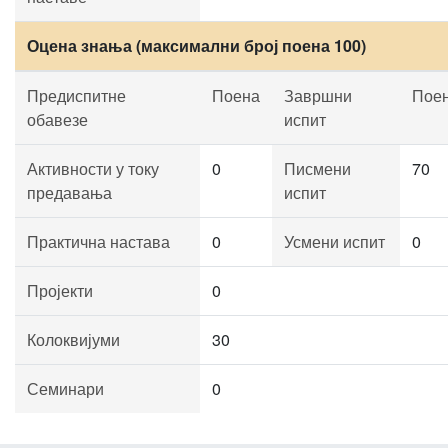
Оцена знања (максимални број поена 100)
Предиспитне
Поена
Завршни
Пое
обавезе
испит
Активности у току
0
Писмени
70
предавања
испит
Практична настава
0
Усмени испит
0
Пројекти
0
Колоквијуми
30
Семинари
0