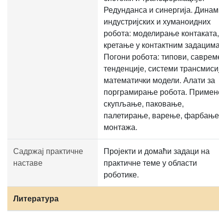
Редунданса и синергија. Динам
индустријских и хуманоидних
робота: моделирање контаката,
кретање у контактним задацима
Погони робота: типови, саврем
тенденције, системи трансмиси
математички модели. Алати за
порграмирање робота. Примен
скупљање, паковање,
палетирање, варење, фарбање
монтажа.
Садржај практичне
Пројекти и домаћи задаци на
наставе
практичне теме у области
роботике.
Литература