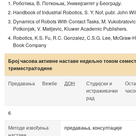
Роботика, В. Поткоњак, Универзитет у Београду.
Handbook of Industrial Robotics, S. Y. Nof, publ. John Wil
Dynamics of Robots With Contact Tasks, M. Vukobratovic,
Potkonjak, V. Matijevic, Kluwer Academic Publishers.
Robotics, K.S. Fu, R.C. Gonzalez, C.S.G. Lee, McGraw-Hi
Book Company
Број часова активне наставе недељно током семест
триместра/године
Предавања
Вежбе
ДОН
Студијски и
Оста
истраживачки
часо
рад
6
Методе извођења
предавања, консултације
наставе