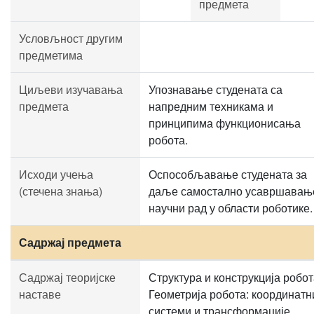
предмета
Условљност другим
предметима
Циљеви изучавања
Упознавање студената са
предмета
напредним техникама и
принципима функционисања
робота.
Исходи учења
Оспособљавање студената за
(стечена знања)
даље самостално усавршавањ
научни рад у области роботике.
Садржај предмета
Садржај теоријске
Структура и конструкција робот
наставе
Геометрија робота: координатн
системи и трансформације.