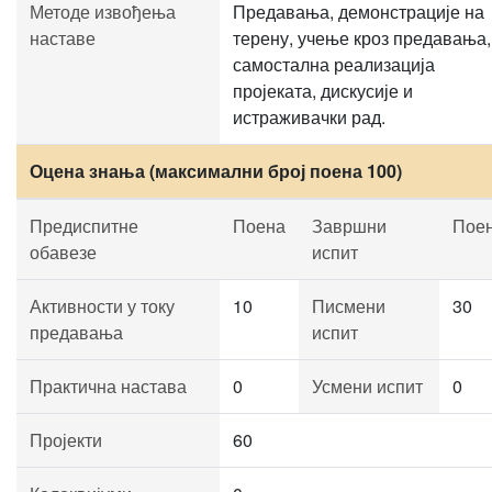
Методе извођења
Предавања, демонстрације на
наставе
терену, учење кроз предавања,
самостална реализација
пројеката, дискусије и
истраживачки рад.
Оцена знања (максимални број поена 100)
Предиспитне
Поена
Завршни
Пое
обавезе
испит
Активности у току
10
Писмени
30
предавања
испит
Практична настава
0
Усмени испит
0
Пројекти
60