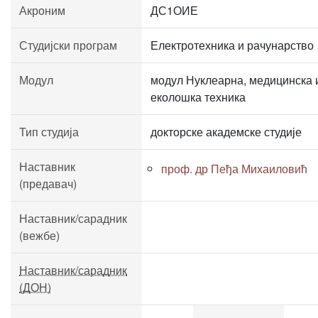
Акроним
ДС1ОИЕ
Студијски програм
Електротехника и рачунарство
Модул
модул Нуклеарна, медицинска 
еколошка техника
Тип студија
докторске академске студије
Наставник
проф. др Пеђа Михаиловић
(предавач)
Наставник/сарадник
(вежбе)
Наставник/сарадник
(ДОН)