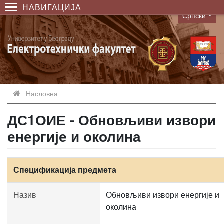
НАВИГАЦИЈА
Српски
Language
Насловна
ДС1ОИЕ - Обновљиви извори
енергије и околина
Спецификација предмета
Назив
Обновљиви извори енергије и
околина