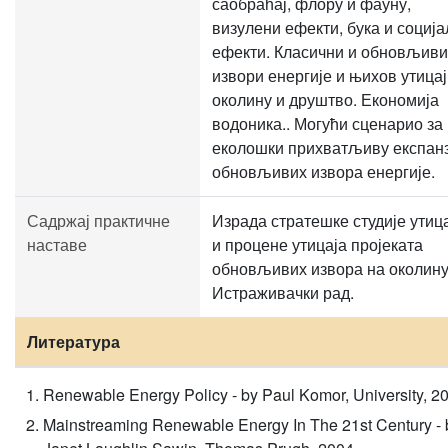
саобраћај, флору и фауну,
визулени ефекти, бука и социј
ефекти. Класични и обновљиви
извори енергије и њихов утицај
околину и друштво. Економија
водоника.. Могући сценарио за
еколошки прихватљиву експанз
обновљивих извора енергије.
Садржај практичне
Израда стратешке студије утиц
наставе
и процене утицаја пројеката
обновљивих извора на околину
Истраживачки рад.
Литература
Renewable Energy Policy - by Paul Komor, University, 2
Mainstreaming Renewable Energy In The 21st Century - 