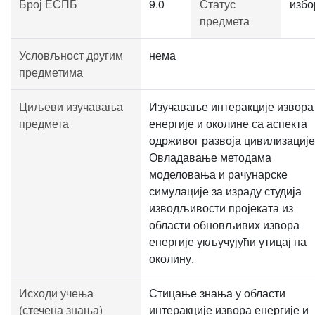
Број ЕСПБ
9.0
Статус
избо
предмета
Условљност другим
нема
предметима
Циљеви изучавања
Изучавање интеракције извора
предмета
енергије и околине са аспекта
одрживог развоја цивилизације
Овладавање методама
моделовања и рачунарске
симулације за израду студија
изводљивости пројеката из
области обновљивих извора
енергије укључујући утицај на
околину.
Исходи учења
Стицање знања у области
(стечена знања)
интеракције извора енергије и