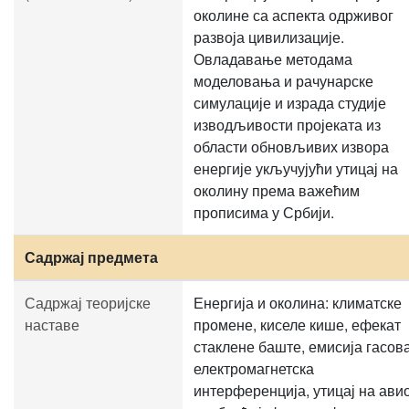
околине са аспекта одрживог
развоја цивилизације.
Овладавање методама
моделовања и рачунарске
симулације и израда студије
изводљивости пројеката из
области обновљивих извора
енергије укључујући утицај на
околину према важећим
прописима у Србији.
Садржај предмета
Садржај теоријске
Енергија и околина: климатске
наставе
промене, киселе кише, ефекат
стаклене баште, емисија гасова
електромагнетска
интерференција, утицај на ави