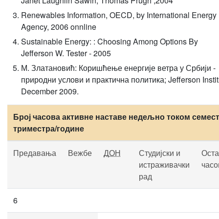
Janet Laughlin Sawin, Thomas Prugh ,2004
Renewables Information, OECD, by International Energy
Agency, 2006 onnline
Sustainable Energy: : Choosing Among Options By
Jefferson W. Tester - 2005
М. Златановић: Коришћење енергије ветра у Србији -
природни услови и практична политика; Jefferson Instit
December 2009.
Број часова активне наставе недељно током семест
триместра/године
Предавања
Вежбе
ДОН
Студијски и
Оста
истраживачки
часо
рад
6