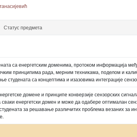
Атанасијевић
Статус предмета
ната са енергетским доменима, протоком информација међ
ичким принципима рада, мерним техникама, поделом и кали
ње студената са концептима и изазовима интеграције сензо
енергетске домене и принципе конверзије сензорских сигнал
а сваки енергетски домен и може да одабере оптималан сенз
удената за решавање различитих проблема везаних за инт
е.