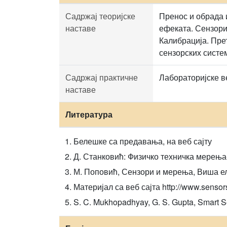
Садржај теоријске
Пренос и обрада 
наставе
ефеката. Сензори 
Калибрација. Пре
сензорских систе
Садржај практичне
Лабораторијске в
наставе
Литература
Белешке са предавања, на веб сајту
Д. Станковић: Физичко техничка мерења-
М. Поповић, Сензори и мерења, Виша ел
Материјал са веб сајта http://www.senso
S. C. Mukhopadhyay, G. S. Gupta, Smart S