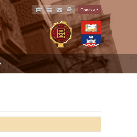
Српски
Language
А