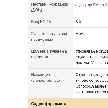
Наставник/сарадник
доц. др Петар 
(ДОН)
Број ЕСПБ
6.0
Условљност другим
Нема
предметима
Циљеви изучавања
Упознавање студе
предмета
студената са физ
домена. Упознава
Исходи учења
Студент познаје 
(стечена знања)
типове сензора з
Оспособљавање ст
контролне систем
Садржај предмета