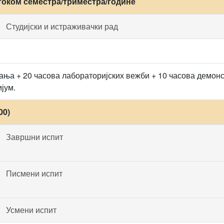
током семестра/триместра/године
Студијски и истраживачки рад
ања + 20 часова лабораторијских вежби + 10 часова демон
јум.
00)
Завршни испит
Писмени испит
Усмени испит