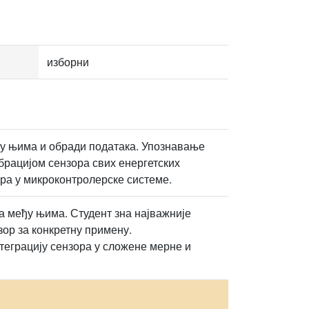
изборни
у њима и обради података. Упознавање
брацијом сензора свих енергетских
ра у микроконтролерске системе.
а међу њима. Студент зна најважније
ор за конкретну примену.
еграцију сензора у сложене мерне и