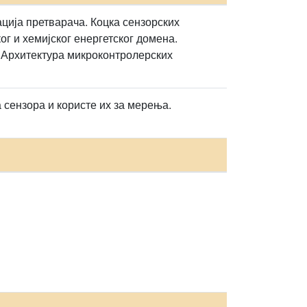
ија претварача. Коцка сензорских
ог и хемијског енергетског домена.
 Архитектура микроконтролерских
 сензора и користе их за мерења.