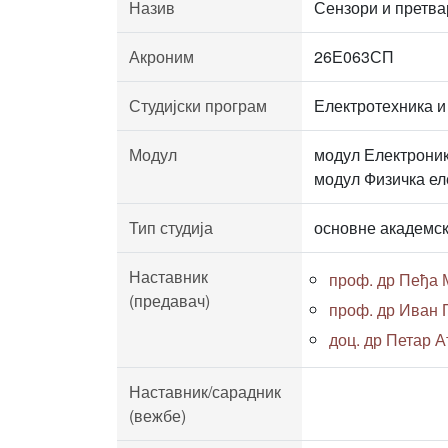
Назив
Сензори и претва
Акроним
26Е063СП
Студијски програм
Електротехника и
Модул
модул Електроник
модул Физичка ел
Тип студија
основне академск
Наставник
проф. др Пеђа
(предавач)
проф. др Иван
доц. др Петар 
Наставник/сарадник
(вежбе)