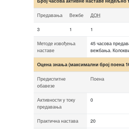
Број часова активне наставе недељно 
Предавања
Вежбе
ДОН
3
1
1
Методе извођења
45 часова предав
наставе
вежбања. Колокви
Оцена знања (максимални број поена 1
Предиспитне
Поена
обавезе
Активности у току
0
предавања
Практична настава
20