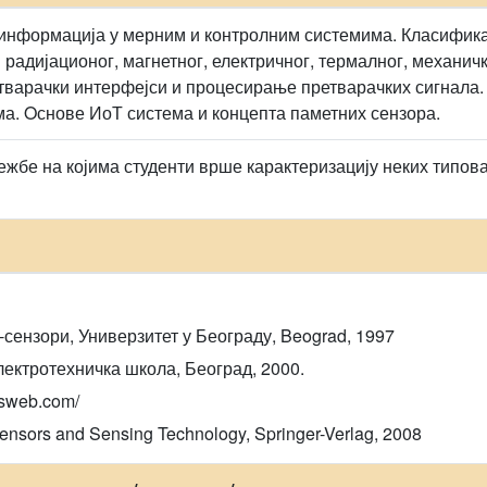
информација у мерним и контролним системима. Класификац
радијационог, магнетног, електричног, термалног, механичк
тварачки интерфејси и процесирање претварачких сигнала.
ма. Oснове ИоТ система и концепта паметних сензора.
ежбе на којима студенти врше карактеризацију неких типова
сензори, Универзитет у Београду, Beograd, 1997
ектротехничка школа, Београд, 2000.
rsweb.com/
ensors and Sensing Technology, Springer-Verlag, 2008