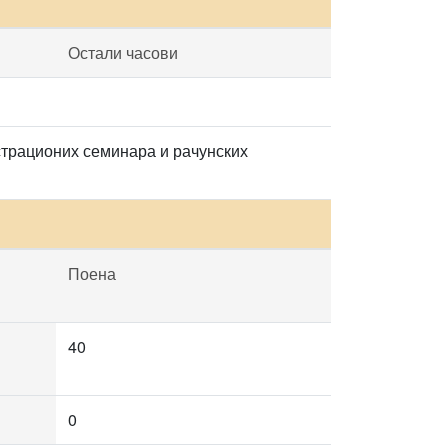
Остали часови
страционих семинара и рачунских
Поена
40
0