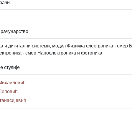
рачи
 рачунарство
а и дигитални системи, модул Физичка електроника - смер
ектроника - смер Наноелектроника и фотоника
е студије
 Михаиловић
 Поповић
Атанасијевић