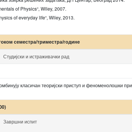
entals of Physics“, Wiley, 2007.
ysics of everyday life“, Wiley, 2013.
током семестра/триместра/године
Студијски и истраживачки рад
омбинују класичан теоријски приступ и феноменолошки прист
00)
Завршни испит