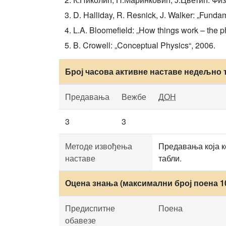
D. Halliday, R. Resnick, J. Walker: „Fundam
L.A. Bloomefield: „How things work – the ph
B. Crowell: „Conceptual Physics“, 2006.
Број часова активне наставе недељно 
Предавања
Вежбе
ДОН
3
3
Методе извођења
Предавања која к
наставе
табли.
Оцена знања (максимални број поена 1
Предиспитне
Поена
обавезе