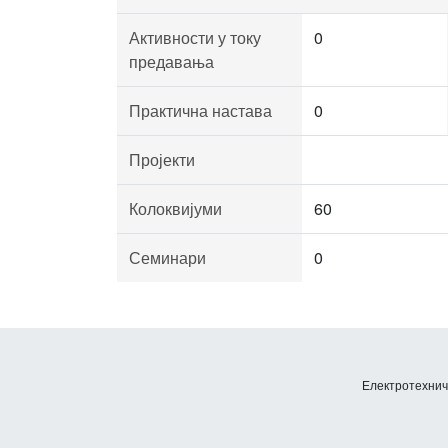
Активности у току
0
предавања
Практична настава
0
Пројекти
Колоквијуми
60
Семинари
0
Електротехничк