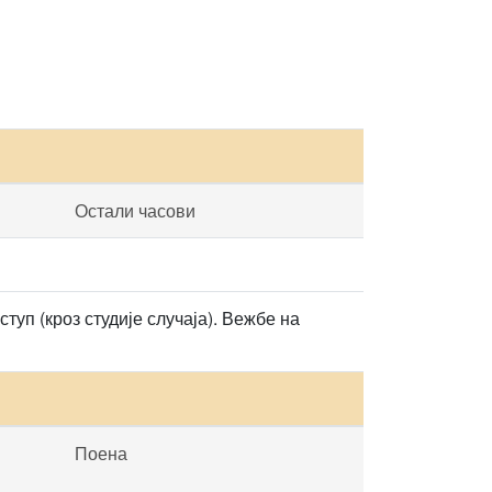
Остали часови
уп (кроз студије случаја). Вежбе на
Поена