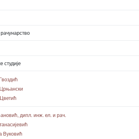
 рачунарство
е студије
 Гвоздић
 Црњански
 Цветић
ановић, дипл. инж. ел. и рач.
Атанасијевић
а Вуковић