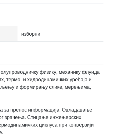
изборни
полупроводничку физику, механику флуида
х, термо- и хидродинамичких уређаја и
етљењу и формирању слике, мерењима,
ма за пренос информација. Овладавање
ког зрачења. Стицање инжењерских
термодинамичких циклуса при конверзији
е.