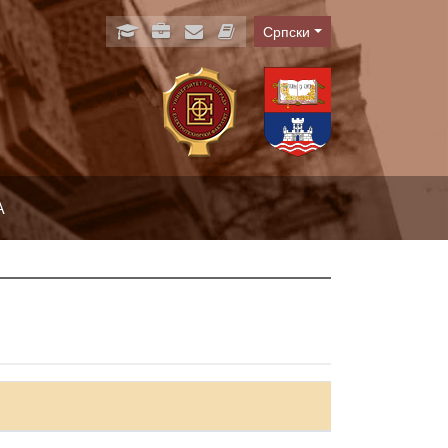
Српски
Language
А