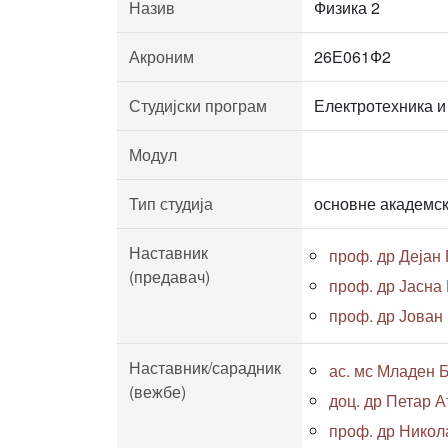
Назив
Физика 2
Акроним
26Е061Ф2
Студијски програм
Електротехника и
Модул
Тип студија
основне академск
Наставник
проф. др Дејан
(предавач)
проф. др Јасна
проф. др Јован
Наставник/сарадник
ас. мс Младен Б
(вежбе)
доц. др Петар 
проф. др Никол