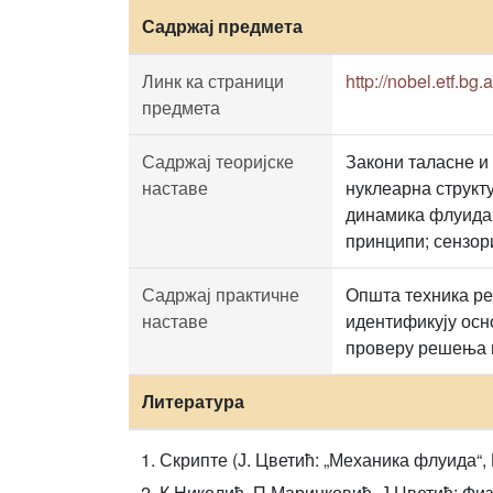
Садржај предмета
Линк ка страници
http://nobel.etf.bg.
предмета
Садржај теоријске
Закони таласне и
наставе
нуклеарна структу
динамика флуида;
принципи; сензор
Садржај практичне
Општа техника р
наставе
идентификују осн
проверу решења и
Литература
Скрипте (Ј. Цветић: „Механика флуида“, 
К.Николић, П.Маринковић, Ј.Цветић: Фи