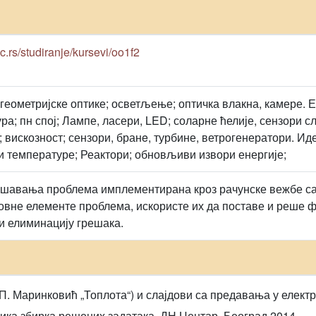
ac.rs/studiranje/kursevi/oo1f2
 геометријске оптике; осветљење; оптичка влакна, камере. 
ра; пн спој; Лампе, ласери, LED; соларне ћелије, сензори с
 вискозност; сензори, бранe, турбине, ветрогенератори. Ид
и температуре; Реактори; обновљиви извори енергије;
ешавања проблема имплементирана кроз рачунске вежбе с
овне елементе проблема, искористе их да поставе и реше 
 елиминацију грешака.
П. Маринковић „Топлота“) и слајдови са предавања у електро
зика збирка решених задатака, ДН Центар, Београд 2014.