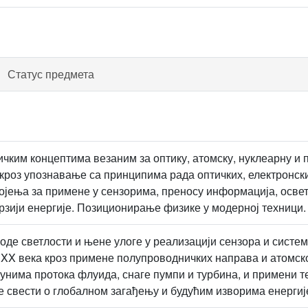
Статус предмета
ким концептима везаним за оптику, атомску, нуклеарну и 
кроз упознавање са принципима рада оптичких, електронски
ојења за примене у сензорима, преносу информација, осв
рзији енергије. Позиционирање физике у модерној техници.
де светлости и њене улоге у реализацији сензора и систе
XX века кроз примене полупроводничких направа и атомс
унима протока флуида, снаге пумпи и турбина, и примени 
е свести о глобалном загађењу и будућим изворима енергиј