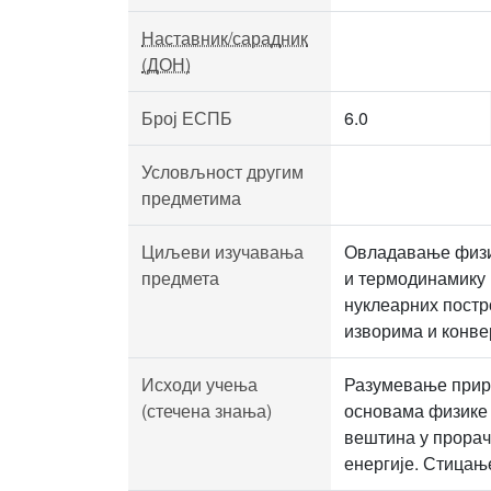
Наставник/сарадник
(ДОН)
Број ЕСПБ
6.0
Условљност другим
предметима
Циљеви изучавања
Овладавање физич
предмета
и термодинамику 
нуклеарних постр
изворима и конве
Исходи учења
Разумевање приро
(стечена знања)
основама физике 
вештина у прорач
енергије. Стицањ