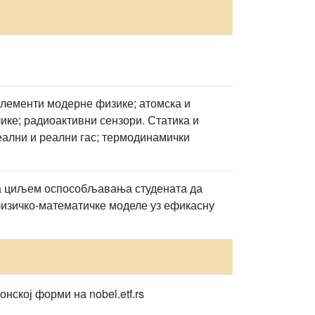
Елементи модерне физике; атомска и
лике; радиоактивни сензори. Статика и
еални и реални гас; термодинамички
а циљем оспособљавања студената да
физичко-математичке моделе уз ефикасну
нској форми на nobel.etf.rs