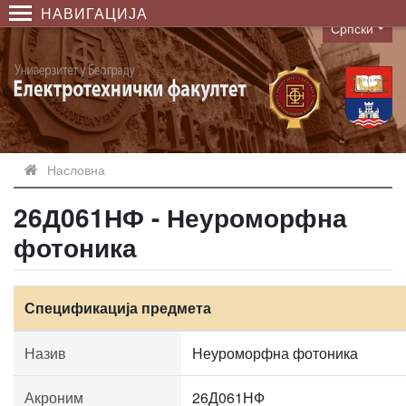
НАВИГАЦИЈА
Српски
Language
Насловна
26Д061НФ - Неуроморфна
фотоника
Спецификација предмета
Назив
Неуроморфна фотоника
Акроним
26Д061НФ