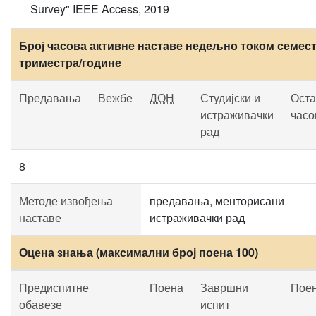
Survey" IEEE Access, 2019
Број часова активне наставе недељно током семест
триместра/године
Предавања
Вежбе
ДОН
Студијски и
Оста
истраживачки
часо
рад
8
Методе извођења
предавања, менторисани
наставе
истраживачки рад
Оцена знања (максимални број поена 100)
Предиспитне
Поена
Завршни
Пое
обавезе
испит