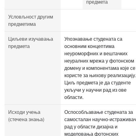
предмета
Условљност другим
предметима
Циљеви изучавања
Упознавање студената са
предмета
основним концептима
неуроморфних и вештачких
неуралних мрежа у фотонском
домену и компонентама које се
користе за њихову реализацију
Циљ предмета је да студенте
укључи у научни рад из ове
области.
Исходи учења
Оспособљавање студената за
(стечена знања)
самосталан научно-истражива
рад у области дизајна и
моделовања фотонских