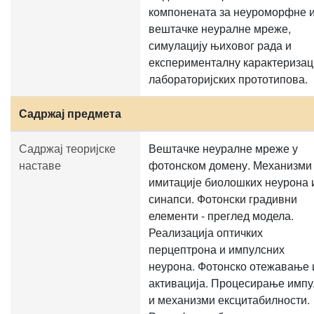
компонената за неуроморфне 
вештачке неуралне мреже,
симулацију њиховог рада и
експерименталну карактеризац
лабораторијских прототипова.
Садржај предмета
Садржај теоријске
Вештачке неуралне мреже у
наставе
фотонском домену. Механизми
имитације биолошких неурона 
синапси. Фотонски градивни
елементи - преглед модела.
Реализација оптичких
перцептрона и импулсних
неурона. Фотонско отежавање 
активација. Процесирање импу
и механизми ексцитабилности.