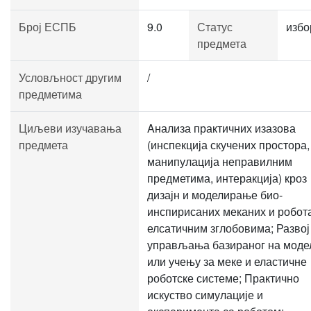
Број ЕСПБ
9.0
Статус
избо
предмета
Условљност другим
/
предметима
Циљеви изучавања
Aнализа практичних изазова
предмета
(инспекција скучених простора,
манипулација неправилним
предметима, интеракција) кроз
дизајн и моделирање био-
инспирисаних меканих и робот
елсатичним зглобовима; Развој
управљања базираног на моде
или учењу за меке и еластичне
роботске системе; Практично
искуство симулације и