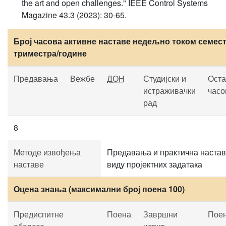
the art and open challenges." IEEE Control Systems
Magazine 43.3 (2023): 30-65.
Број часова активне наставе недељно током семест
триместра/године
Предавања
Вежбе
ДОН
Студијски и
Оста
истраживачки
часо
рад
8
Методе извођења
Предавања и практична настав
наставе
виду пројектних задатака
Оцена знања (максимални број поена 100)
Предиспитне
Поена
Завршни
Пое