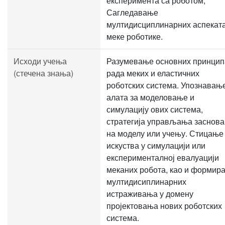
експеримента са роботом;
Сагледавање
мултидисциплинарних аспекат
меке роботике.
Исходи учења
Разумевање основних принцип
(стечена знања)
рада меких и еластичних
роботских система. Упознавањ
алата за моделовање и
симулацију ових система,
стратегија управљања заснова
на моделу или учењу. Стицање
искуства у симулацији или
експерименталној евалуацији
меканих робота, као и формир
мултидисиплинарних
истраживања у домену
пројектовања нових роботских
система.