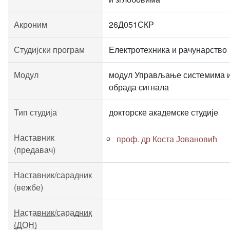
Акроним
26Д051СКР
Студијски програм
Електротехника и рачунарство
Модул
модул Управљање системима 
обрада сигнала
Тип студија
докторске академске студије
Наставник
проф. др Коста Јовановић
(предавач)
Наставник/сарадник
(вежбе)
Наставник/сарадник
(ДОН)