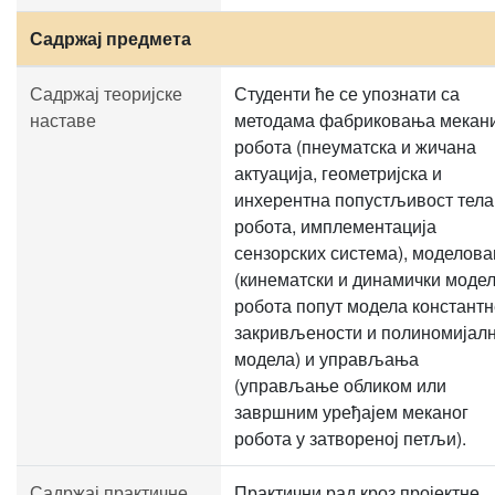
Садржај предмета
Садржај теоријске
Студенти ће се упознати са
наставе
методама фабриковања мекан
робота (пнеуматска и жичана
актуација, геометријска и
инхерентна попустљивост тела
робота, имплементација
сензорских система), моделов
(кинематски и динамички моде
робота попут модела константн
закривљености и полиномијал
модела) и управљања
(управљање обликом или
завршним уређајем меканог
робота у затвореној петљи).
Садржај практичне
Практични рад кроз пројектне