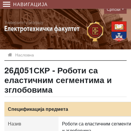
НАВИГАЦИЈА
Српски
Language
Насловна
26Д051СКР - Роботи са
еластичним сегментима и
зглобовима
Спецификација предмета
Назив
Роботи са еластичним сегмент
и зглобовима