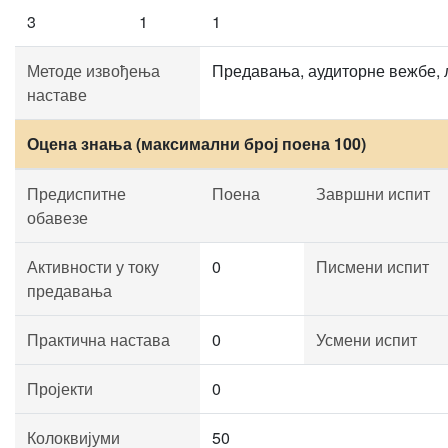
3
1
1
Методе извођења
Предавања, аудиторне вежбе, 
наставе
Оцена знања (максимални број поена 100)
Предиспитне
Поена
Завршни испит
обавезе
Активности у току
0
Писмени испит
предавања
Практична настава
0
Усмени испит
Пројекти
0
Колоквијуми
50