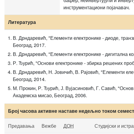
бафер, неинвертујући и инверт
инструментациони појачавач.
Литература
В. Дрндаревић, "Елементи електронике - диоде, тран
Београд, 2017.
В. Дрндаревић, "Елементи електронике - дигитална кол
Р. Ђурић, "Основи електронике - збирка решених проб
В. Дрндаревић, Н. Јовичић, В. Рајовић, "Елементи еле
Београд, 2014.
М. Прокин, Р. Ђурић, Ј. Вујасиновић, Г. Савић, "Осно
Академска мисао, Београд, 2006.
Број часова активне наставе недељно током семес
Предавања
Вежбе
ДОН
Студијски и истр