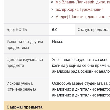
мр Владан Лапчевић, дипл. ин
ас. др Харис Туркмановић
Андреј Шавикин, дипл. инж. ел
Број ЕСПБ
6.0
Статус предмета
Условљност другим
Нема.
предметима
Циљеви изучавања
Упознавање студената са осн
предмета
колима у којима се оне примењ
анализом рада основних аналог
Исходи учења
Оспособљавање студената за р
(стечена знања)
аналогних и дигиталних електро
аналогних и дигиталних електр
Садржај предмета