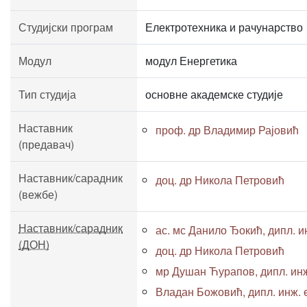
Студијски програм
Електротехника и рачунарство
Модул
модул Енергетика
Тип студија
основне академске студије
Наставник
проф. др Владимир Рајовић
(предавач)
Наставник/сарадник
доц. др Никола Петровић
(вежбе)
Наставник/сарадник
ас. мс Данило Ђокић, дипл. ин
(ДОН)
доц. др Никола Петровић
мр Душан Ћурапов, дипл. инж
Владан Божовић, дипл. инж. 