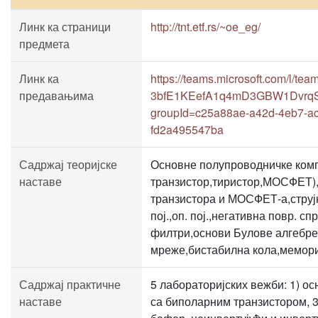
Линк ка страници
http://tnt.etf.rs/~oe_eg/
предмета
Линк ка
https://teams.microsoft.com/l/te
предавањима
3bfE1KEefA1q4mD3GBW1DvrqSa
groupId=c25a88ae-a42d-4eb7-a
fd2a495547ba
Садржај теоријске
Основне полупроводничке комп
наставе
транзистор,тиристор,МОСФЕТ),
транзистора и МОСФЕТ-а,струј
пој.,оп. пој.,негативна повр. 
филтри,основи Булове алгебре,
мреже,бистабилна кола,мемори
Садржај практичне
5 лабораторијских вежби: 1) ос
наставе
са биполарним транзистором, 3