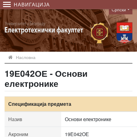
НАВИГАЦИЈА
Српски
Language
Насловна
19Е042ОЕ - Основи
електронике
Спецификација предмета
Назив
Основи електронике
Акроним
19Е042ОЕ