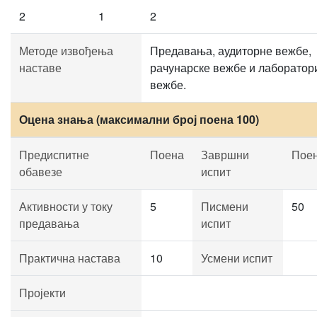
2
1
2
Методе извођења
Предавања, аудиторне вежбе,
наставе
рачунарске вежбе и лаборатор
вежбе.
Оцена знања (максимални број поена 100)
Предиспитне
Поена
Завршни
Пое
обавезе
испит
Активности у току
5
Писмени
50
предавања
испит
Практична настава
10
Усмени испит
Пројекти