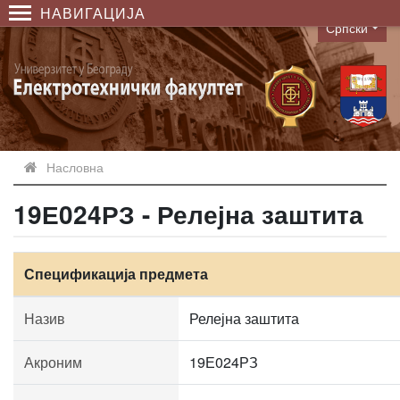
НАВИГАЦИЈА
Српски
Language
Насловна
19Е024РЗ - Релејна заштита
Спецификација предмета
Назив
Релејна заштита
Акроним
19Е024РЗ