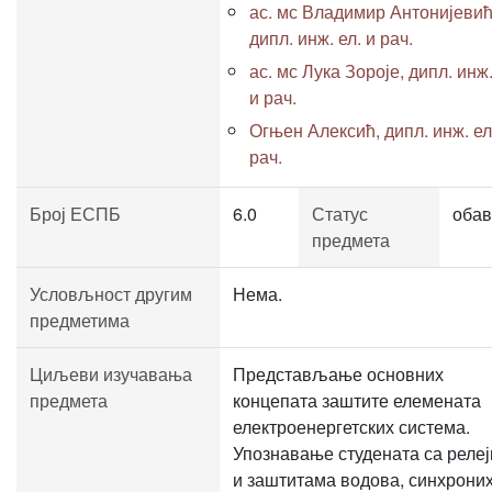
ас. мс Владимир Антонијевић
дипл. инж. ел. и рач.
ас. мс Лука Зороје, дипл. инж.
и рач.
Огњен Алексић, дипл. инж. ел
рач.
Број ЕСПБ
6.0
Статус
обав
предмета
Условљност другим
Нема.
предметима
Циљеви изучавања
Представљање основних
предмета
концепата заштите елемената
електроенергетских система.
Упознавање студената са реле
и заштитама водова, синхрони