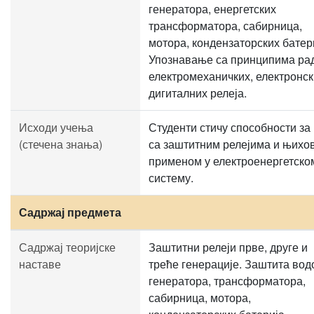
генератора, енергетских
трансформатора, сабирница,
мотора, кондензаторских батер
Упознавање са принципима ра
електромеханичких, електронск
дигиталних релеја.
Исходи учења
Студенти стичу способности за
(стечена знања)
са заштитним релејима и њихо
применом у електроенергетско
систему.
Садржај предмета
Садржај теоријске
Заштитни релеји прве, друге и
наставе
треће генерације. Заштита вод
генератора, трансформатора,
сабирница, мотора,