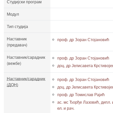
Студијски програм
Модул
Тип студија
Наставник
проф. др Зоран Стојановић
(предавач)
Наставник/сарадник
проф. др Зоран Стојановић
(вежбе)
доц. др Јелисавета Крстивој
Наставник/сарадник
проф. др Зоран Стојановић
(ДОН)
доц. др Јелисавета Крстивој
проф. др Томислав Рајић
ас. мс Ђорђе Лазовић, дипл. 
ел. и рач.