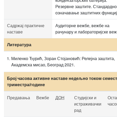
кондензаторских батерија.
Резервне заштите. Стандардно
означавање заштитних функциј
Садржај практичне
Аудиторне вежбе, вежбе на
наставе
рачунару и лабораторијске веж
Литература
Миленко Ђурић, Зоран Стојановић: Релејна заштита,
Aкадемска мисао, Београд 2021.
Број часова активне наставе недељно током семест
триместра/године
Предавања
Вежбе
ДОН
Студијски и
Оста
истраживачки
часо
рад