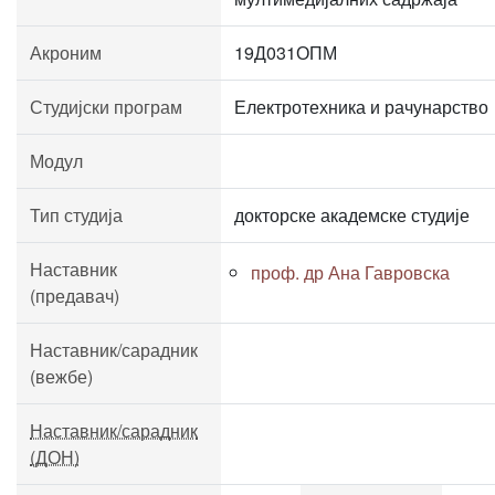
Акроним
19Д031ОПМ
Студијски програм
Електротехника и рачунарство
Модул
Тип студија
докторске академске студије
Наставник
проф. др Ана Гавровска
(предавач)
Наставник/сарадник
(вежбе)
Наставник/сарадник
(ДОН)