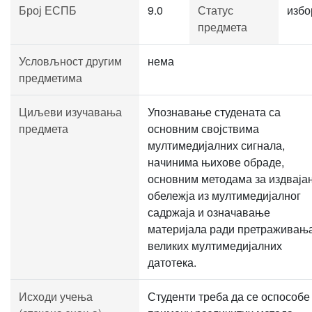
Број ЕСПБ
9.0
Статус
избо
предмета
Условљност другим
нема
предметима
Циљеви изучавања
Упознавање студената са
предмета
основним својствима
мултимедијалних сигнала,
начинима њихове обраде,
основним методама за издваја
обележја из мултимедијалног
садржаја и означавање
материјала ради претраживањ
великих мултимедијалних
датотека.
Исходи учења
Студенти треба да се оспособе