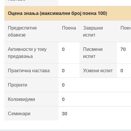
Оцена знања (максимални број поена 100)
Предиспитне
Поена
Завршни
Пое
обавезе
испит
Активности у току
0
Писмени
70
предавања
испит
Практична настава
0
Усмени испит
0
Пројекти
0
Колоквијуми
0
Семинари
30