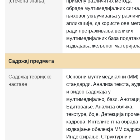
(стечена знања)
примену различитих метода
обраде мултимедијалних сигна
њиховог укључивања у различ
апликације, да користе ове мет
ради претраживања великих
мултимедијалних база податак
издвајања жељеног материјала
Садржај предмета
Садржај теоријске
Основни мултимедијални (ММ)
наставе
стандарди. Анализа текста, ауд
и видео садржаја у
мултимедијалној бази. Анотаци
Едитовање. Анализа облика,
текстуре, боје. Детекција пром
кадрова. Интелигентна обрада 
издвајање обележја ММ садржа
Индексирање. Структурни и