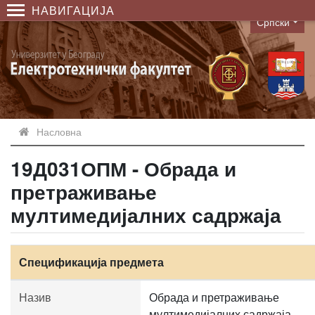
НАВИГАЦИЈА
Српски
Language
Насловна
19Д031ОПМ - Обрада и
претраживање
мултимедијалних садржаја
Спецификација предмета
Назив
Обрада и претраживање
мултимедијалних садржаја