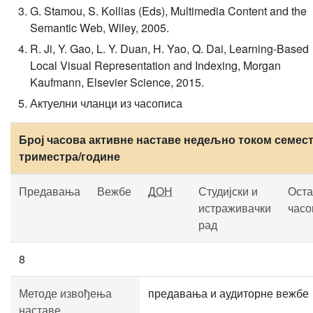
G. Stamou, S. Kollias (Eds), Multimedia Content and the
Semantic Web, Wiley, 2005.
R. Ji, Y. Gao, L. Y. Duan, H. Yao, Q. Dai, Learning-Based
Local Visual Representation and Indexing, Morgan
Kaufmann, Elsevier Science, 2015.
Актуелни чланци из часописа
Број часова активне наставе недељно током семест
триместра/године
Предавања
Вежбе
ДОН
Студијски и
Оста
истраживачки
часо
рад
8
Методе извођења
предавања и аудиторне вежбе
наставе