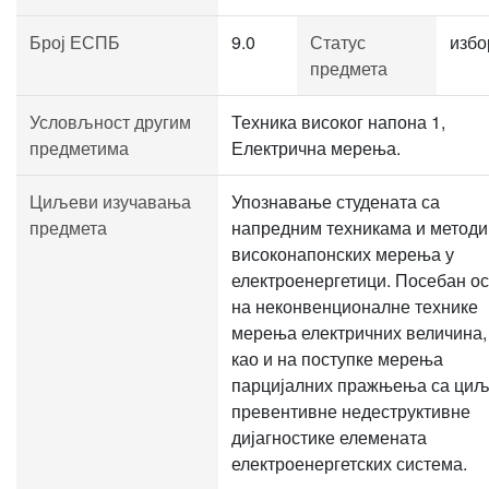
Број ЕСПБ
9.0
Статус
избо
предмета
Условљност другим
Техника високог напона 1,
предметима
Електрична мерења.
Циљеви изучавања
Упознавање студената са
предмета
напредним техникама и метод
високонапонских мерења у
електроенергетици. Посебан о
на неконвенционалне технике
мерења електричних величина,
као и на поступке мерења
парцијалних пражњења са ци
превентивне недеструктивне
дијагностике елемената
електроенергетских система.