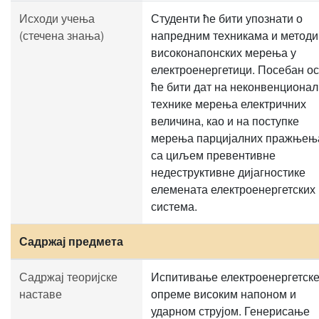
Исходи учења
Студенти ће бити упознати о
(стечена знања)
напредним техникама и метод
високонапонских мерења у
електроенергетици. Посебан о
ће бити дат на неконвенциона
технике мерења електричних
величина, као и на поступке
мерења парцијалних пражњењ
са циљем превентивне
недеструктивне дијагностике
елемената електроенергетских
система.
Садржај предмета
Садржај теоријске
Испитивање електроенергетск
наставе
опреме високим напоном и
ударном струјом. Генерисање