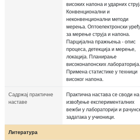
високих напона и ударних струј
Конвенционални и
неконвенционални методи
мерења. Оптоелектронски уређ
за мерење струја и напона.
Парцијална пражњења - опис
процеса, детекција и мерење,
локација. Планирање
високонапонских лабораторија
Примена статистике у техници
високог напона.
Садржај практичне
Практична настава се своди на
наставе
извођење експерименталних
вежби у лабораторији и рачунс
задатака у учионици.
Литература