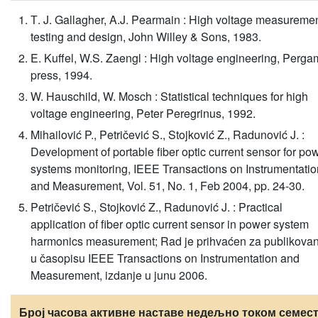
Т. J. Gallagher, A.J. Pearmain : High voltage measuremen
testing and design, John Willey & Sons, 1983.
E. Kuffel, W.S. Zaengl : High voltage engineering, Perg
press, 1994.
W. Hauschild, W. Mosch : Statistical techniques for high
voltage engineering, Peter Peregrinus, 1992.
Mihailović P., Petričević S., Stojković Z., Radunović J. :
Development of portable fiber optic current sensor for po
systems monitoring, IEEE Transactions on Instrumentatio
and Measurement, Vol. 51, No. 1, Feb 2004, pp. 24-30.
Petričević S., Stojković Z., Radunović J. : Practical
application of fiber optic current sensor in power system
harmonics measurement; Rad je prihvaćen za publikovan
u časopisu IEEE Transactions on Instrumentation and
Measurement, izdanje u junu 2006.
Број часова активне наставе недељно током семест