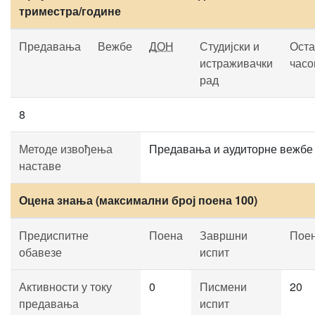
триместра/године
Предавања
Вежбе
ДОН
Студијски и
Оста
истраживачки
часо
рад
8
Методе извођења
Предавања и аудиторне вежбе
наставе
Оцена знања (максимални број поена 100)
Предиспитне
Поена
Завршни
Пое
обавезе
испит
Активности у току
0
Писмени
20
предавања
испит