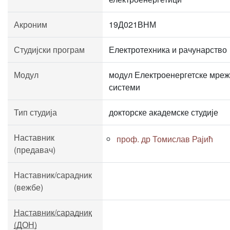
Акроним
19Д021ВНМ
Студијски програм
Електротехника и рачунарство
Модул
модул Електроенергетске мреж
системи
Тип студија
докторске академске студије
Наставник
проф. др Томислав Рајић
(предавач)
Наставник/сарадник
(вежбе)
Наставник/сарадник
(ДОН)