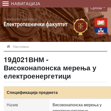
НАВИГАЦИЈА
Српски
Language
Насловна
19Д021ВНМ -
Високонапонска мерења у
електроенергетици
Спецификација предмета
Назив
Високонапонска мерења у
електроенергетици