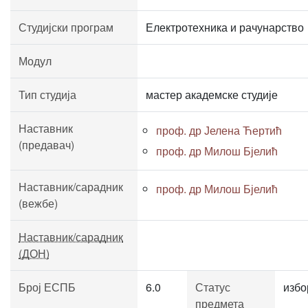
Студијски програм
Електротехника и рачунарство
Модул
Тип студија
мастер академске студије
Наставник
проф. др Јелена Ћертић
(предавач)
проф. др Милош Бјелић
Наставник/сарадник
проф. др Милош Бјелић
(вежбе)
Наставник/сарадник
(ДОН)
Број ЕСПБ
6.0
Статус
избо
предмета