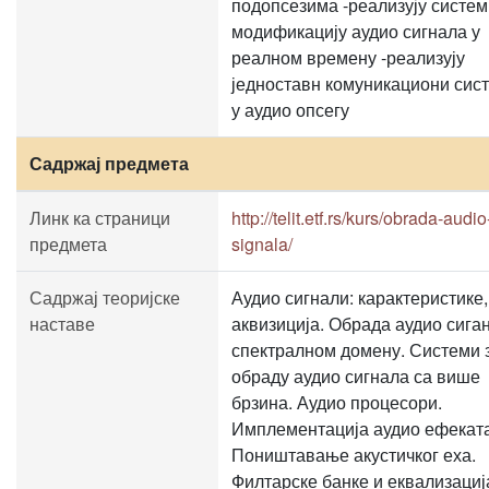
подопсезима -реализују систем
модификацију аудио сигнала у
реалном времену -реализују
једноставн комуникациони сис
у аудио опсегу
Садржај предмета
Линк ка страници
http://telit.etf.rs/kurs/obrada-audio
предмета
signala/
Садржај теоријске
Аудио сигнали: карактеристике,
наставе
аквизиција. Обрада аудио сиган
спектралном домену. Системи 
обраду аудио сигнала са више
брзина. Аудио процесори.
Имплементација аудио ефеката
Поништавање акустичког еха.
Филтарске банке и еквализациј