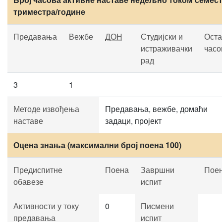
триместра/године
Предавања
Вежбе
ДОН
Студијски и
Оста
истраживачки
часо
рад
3
1
Методе извођења
Предавања, вежбе, домаћи
наставе
задаци, пројект
Оцена знања (максимални број поена 100)
Предиспитне
Поена
Завршни
Пое
обавезе
испит
Активности у току
0
Писмени
предавања
испит