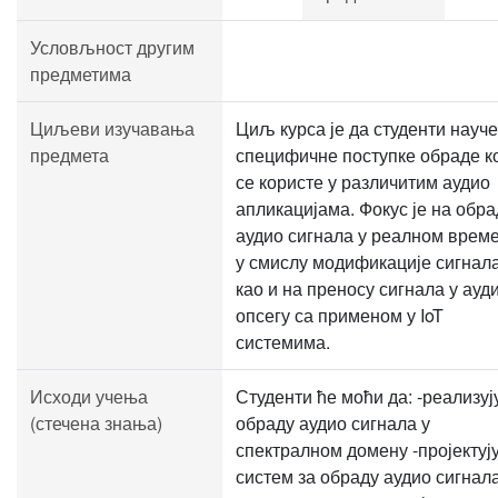
Условљност другим
предметима
Циљеви изучавања
Циљ курса је да студенти науче
предмета
специфичне поступке обраде к
се користе у различитим аудио
апликацијама. Фокус је на обр
аудио сигнала у реалном време
у смислу модификације сигнала
као и на преносу сигнала у ауд
опсегу са применом у IoT
системима.
Исходи учења
Студенти ће моћи да: -реализуј
(стечена знања)
обраду аудио сигнала у
спектралном домену -пројектуј
систем за обраду аудио сигнала