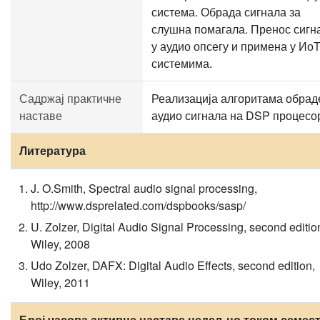
система. Обрада сигнала за
слушна помагала. Пренос сигн
у аудио опсегу и примена у Ио
системима.
Садржај практичне
Реализација алгоритама обрад
наставе
аудио сигнала на DSP процесо
Литература
J. O.Smith, Spectral audio signal processing,
http://www.dsprelated.com/dspbooks/sasp/
U. Zolzer, Digital Audio Signal Processing, second editio
Wiley, 2008
Udo Zolzer, DAFX: Digital Audio Effects, second edition,
Wiley, 2011
Број часова активне наставе недељно током семест