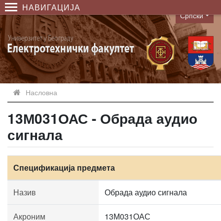
НАВИГАЦИЈА
Српски
Language
Насловна
13М031ОАС - Обрада аудио
сигнала
Спецификација предмета
Назив
Обрада аудио сигнала
Акроним
13М031ОАС