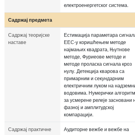
електроенергетског система.
Садржај предмета
Садржај теоријске
Естимација параметара сигнал
наставе
ЕЕС-у коришћењем методе
најмањих квадрата, Њутнове
методе, Фуриеове методе и
методе проласка сигнала кроз
нулу. Детекција кварова са
примарним и секундарним
електричним луком на надземн
водовима. Нумерички алгорит
за усмерене релеје засновани 
фазној и амплитудској
компарацији.
Садржај практичне
Аудиторне вежбе и вежбе на