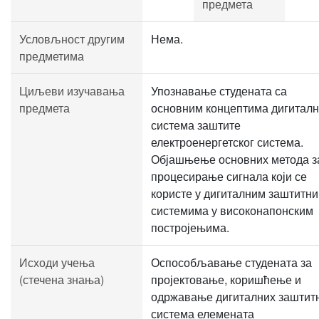
предмета
Условљност другим
Нема.
предметима
Циљеви изучавања
Упознавање студената са
предмета
основним концептима дигитал
система заштите
електроенергетског система.
Објашњење основних метода з
процесирање сигнала који се
користе у дигиталним заштитн
системима у високонапонским
постројењима.
Исходи учења
Оспособљавање студената за
(стечена знања)
пројектовање, коришћење и
одржавање дигиталних заштит
система елемената