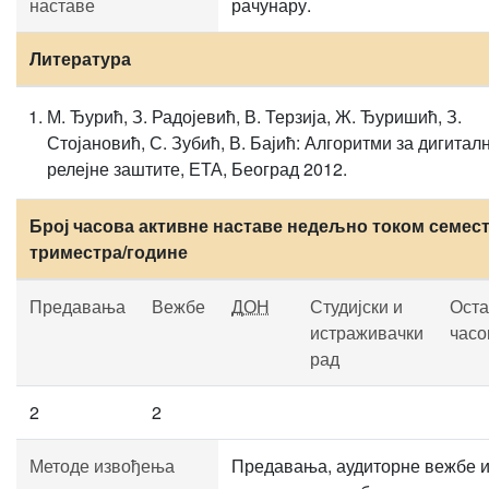
наставе
рачунару.
Литература
М. Ђурић, З. Радојевић, В. Терзија, Ж. Ђуришић, З.
Стојановић, С. Зубић, В. Бајић: Алгоритми за дигитал
релејне заштите, ЕТА, Београд 2012.
Број часова активне наставе недељно током семест
триместра/године
Предавања
Вежбе
ДОН
Студијски и
Оста
истраживачки
часо
рад
2
2
Методе извођења
Предавања, аудиторне вежбе 