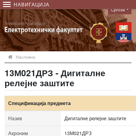
НАВИГАЦИЈА
Српски
Language
Насловна
13М021ДРЗ - Дигиталне
релејне заштите
Спецификација предмета
Назив
Дигиталне релејне заштите
Акроним
13М021ДРЗ