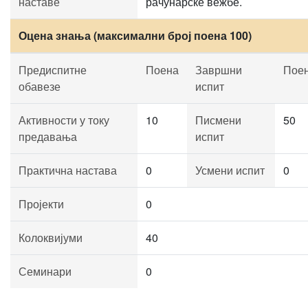
наставе
рачунарске вежбе.
Оцена знања (максимални број поена 100)
Предиспитне
Поена
Завршни
Пое
обавезе
испит
Активности у току
10
Писмени
50
предавања
испит
Практична настава
0
Усмени испит
0
Пројекти
0
Колоквијуми
40
Семинари
0