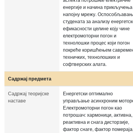
енергије и начина прикључења
напојну мрежу. Оспособљава
студената за анализу енергетск
ефикасности целине коју чине
електромоторни погон и
технолошки процес који погон
покреће коришћењем савреме
техничких, технолошких и
софтверских алата.
Садржај предмета
Садржај теоријске
Енергетски оптимално
наставе
управљање асинхроним мотор
Електромоторни погон као
потрошач: хармоници, активна,
реактивна и снага дисторзије,
фактор снаге, фактор помераја