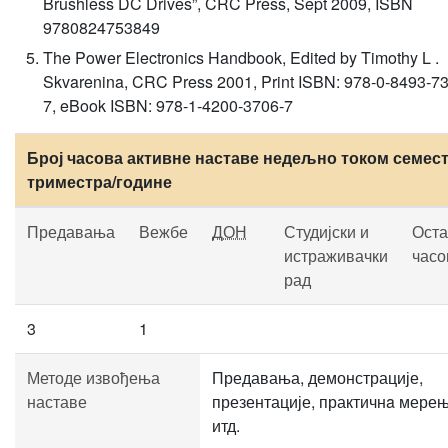
Brushless DC Drives”, CRC Press, Sept 2009, ISBN
9780824753849
The Power Electronics Handbook, Edited by Timothy L .
Skvarenina, CRC Press 2001, Print ISBN: 978‐0‐8493‐7
7, eBook ISBN: 978‐1‐4200‐3706‐7
Број часова активне наставе недељно током семест
триместра/године
Предавања
Вежбе
ДОН
Студијски и
Оста
истраживачки
часо
рад
3
1
Методе извођења
Предавања, демонстрације,
наставе
презентације, практичнa мерењ
итд.