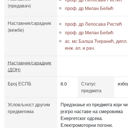
(предавач)
проф. др Милан Бебић
Наставник/сарадник
проф. др Лепосава Ристић
(вежбе)
проф. др Милан Бебић
ас. мс Балша Ћеранић, дипл.
инж. ел. и рач.
Наставник/сарадник
(ДОН)
Број ЕСПБ
6.0
Статус
избо
предмета
Условљност другим
Предзнање из предмета који ч
предметима
језгро наставе на смеровима
Енергетског одсека.
Електромоторни погони.