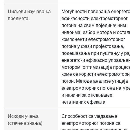
Циљеви изучавања
Mогућности повећањa енергетс
предмета
ефикасности електромоторног
погона на свим појединачним
нивоима: избор мотора и остал
компоненти електромоторног
погона у фази пројектовања,
подешавања при пуштању у ра
енергетски ефикасно управља
мотором, оптимизација процеса
коме се користи електромоторн
погон. Методе анализе утицаја
електромоторних погона на мр
и начини за отклањање
негативних ефеката.
Исходи учења
Способност сагледавања
(стечена знања)
електромоторног погона са
аспекта потрошње електричне