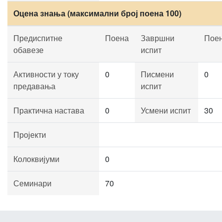
Оцена знања (максимални број поена 100)
Предиспитне
Поена
Завршни
Пое
обавезе
испит
Активности у току
0
Писмени
0
предавања
испит
Практична настава
0
Усмени испит
30
Пројекти
Колоквијуми
0
Семинари
70