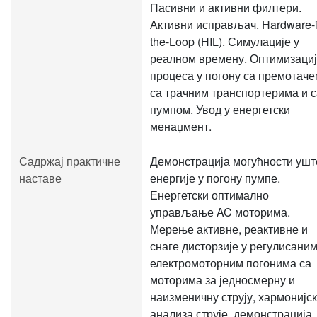
Пасивни и активни филтери.
Активни исправљач. Hardware-i
the-Loop (HIL). Симулације у
реалном времену. Оптимизаци
процеса у погону са премотаче
са трачним транспортерима и с
пумпом. Увод у енергетски
менаџмент.
Садржај практичне
Демонстрација могућности ушт
наставе
енергије у погону пумпе.
Енергетски оптимално
управљање AC моторима.
Мерење активне, реактивне и
снаге дисторзије у регулисани
електромоторним погонима са
моторима за једносмерну и
наизменичну струју, хармонијс
анализа струје, демонстрација