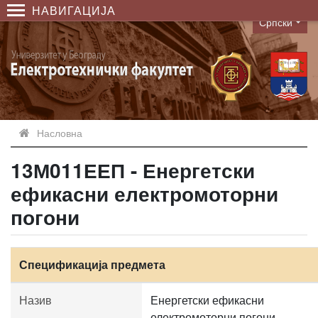
НАВИГАЦИЈА
Српски
Language
Насловна
13М011ЕЕП - Енергетски
ефикасни електромоторни
погони
Спецификација предмета
Назив
Енергетски ефикасни
електромоторни погони