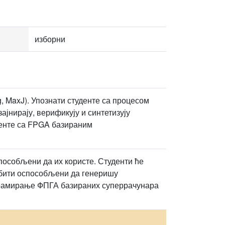
изборни
g, MaxJ). Упознати студенте са процесом
ајнирају, верификују и синтетизују
денте са FPGA базираним
способљени да их користе. Студенти ће
е бити оспособљени да генеришу
грамирање ФПГА базираних суперрачунара