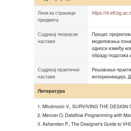
Линк ка страници
https://rti.etf.bg.ac.
предмета
Садржај теоријске
Процес пројектов
наставе
моделовања понаш
односи између ко
обраду података 
Садржај практичне
Решавање практич
наставе
интерконекција. 
Литература
Milutinovic V., SURVIVING THE DESIGN 
Mencer O, Dataflow Programming with Max
Ashenden P., The Designer's Guide to VH