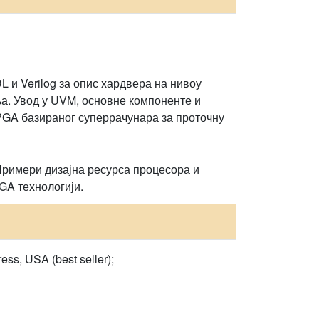
 и Verilog за опис хардвера на нивоу
. Увод у UVM, основне компоненте и
PGA базираног суперрачунара за проточну
Примери дизајна ресурса процесора и
GA технологији.
, USA (best seller);