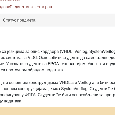
довић, дипл. инж. ел. и рач.
Статус предмета
 са језицима за опис хардвера (VHDL, Verilog, SystemVerilo
их система за VLSI. Оспособити студенте да самостално диз
ме. Упознати студенте са FPGA технологијом. Упознати сту
са проточном обрадом података.
дати основним конструкцијама VHDL-a и Verilog-a, и бити о
сновним конструкцијама језика SystemVerilog. Студенти ћ
 конфигуришу ФПГА. Студенти ће бити оспособљени за про
ду података.