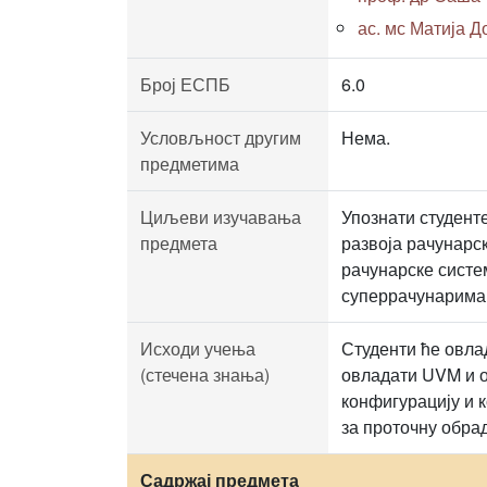
ас. мс Матија До
Број ЕСПБ
6.0
Условљност другим
Нема.
предметима
Циљеви изучавања
Упознати студенте
предмета
развоја рачунарск
рачунарске систе
суперрачунарима 
Исходи учења
Студенти ће овла
(стечена знања)
овладати UVM и о
конфигурацију и
за проточну обра
Садржај предмета