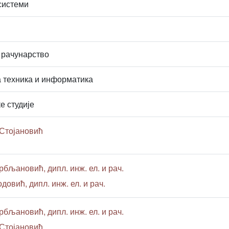
системи
 рачунарство
 техника и информатика
е студије
Стојановић
рбљановић, дипл. инж. ел. и рач.
довић, дипл. инж. ел. и рач.
рбљановић, дипл. инж. ел. и рач.
Стојановић