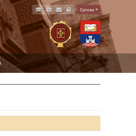
Српски
Language
А