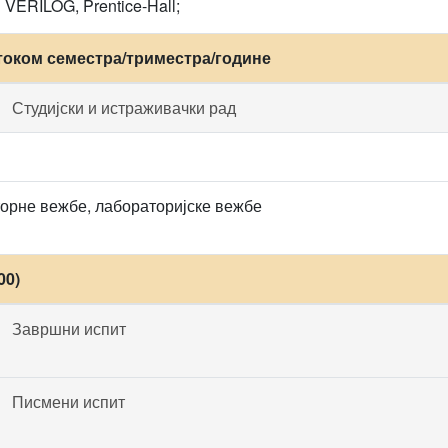
 VERILOG, Prentice-Hall;
током семестра/триместра/године
Студијски и истраживачки рад
орне вежбе, лабораторијске вежбе
00)
Завршни испит
Писмени испит