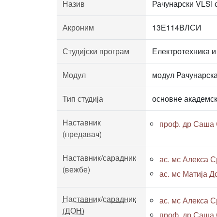
Назив
Рачунарски VLSI 
Акроним
13Е114ВЛСИ
Студијски програм
Електротехника и
Модул
модул Рачунарска
Тип студија
основне академск
Наставник
проф. др Саша 
(предавач)
Наставник/сарадник
ас. мс Алекса С
(вежбе)
ас. мс Матија До
Наставник/сарадник
ас. мс Алекса С
(ДОН)
проф. др Саша 