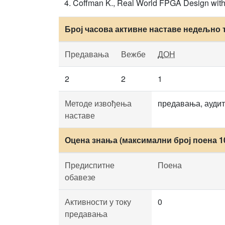
Coffman K., Real World FPGA Design with
Број часова активне наставе недељно 
Предавања
Вежбе
ДОН
2
2
1
Методе извођења
предавања, аудит
наставе
Оцена знања (максимални број поена 1
Предиспитне
Поена
обавезе
Активности у току
0
предавања