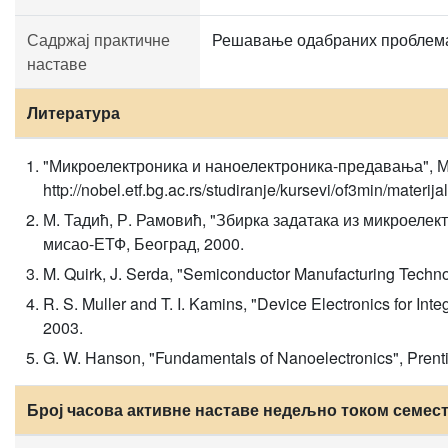
Садржај практичне
Решавање одабраних проблем
наставе
Литература
"Микроелектроника и наноелектроника-предавања", М.
http://nobel.etf.bg.ac.rs/studiranje/kursevi/of3min/materi
М. Тадић, Р. Рамовић, "Збирка задатака из микроелек
мисао-ЕТФ, Београд, 2000.
M. Quirk, J. Serda, "Semiconductor Manufacturing Techn
R. S. Muller and T. I. Kamins, "Device Electronics for Integ
2003.
G. W. Hanson, "Fundamentals of Nanoelectronics", Prenti
Број часова активне наставе недељно током семес