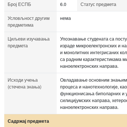
Број ЕСПБ
6.0
Статус предмета
Условљност другим
нема
предметима
Циљеви изучавања
Упознавање студената са пост
предмета
израде микроелектронских и н
и монолитних интегрисаних кол
са радним карактеристикама м
наноелектронских направа.
Исходи учења
Овладавање основним знањима
(стечена знања)
процеса и нанотехнологијe, ка
функционисања биполарних и 
силицијумских направа, хетеро
наноелектронских направа.
Садржај предмета