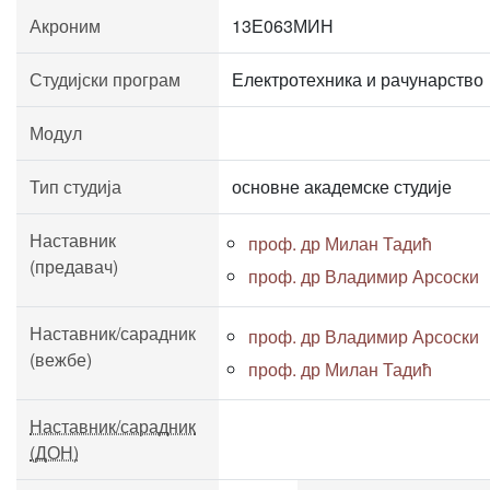
Акроним
13Е063МИН
Студијски програм
Електротехника и рачунарство
Модул
Тип студија
основне академске студије
Наставник
проф. др Милан Тадић
(предавач)
проф. др Владимир Арсоски
Наставник/сарадник
проф. др Владимир Арсоски
(вежбе)
проф. др Милан Тадић
Наставник/сарадник
(ДОН)