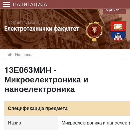
НАВИГАЦИЈА
Српски
Language
Насловна
13Е063МИН -
Микроелектроника и
наноелектроника
Спецификација предмета
Назив
Микроелектроника и наноелект