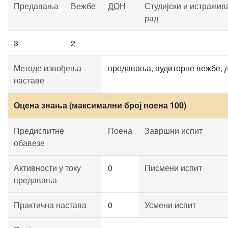
Предавања
Вежбе
ДОН
Студијски и истражив
рад
3
2
Методе извођења
предавања, аудиторне вежбе, 
наставе
Оцена знања (максимални број поена 100)
Предиспитне
Поена
Завршни испит
обавезе
Активности у току
0
Писмени испит
предавања
Практична настава
0
Усмени испит