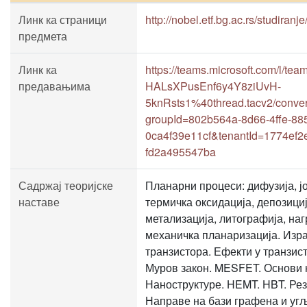
Линк ка страници
http://nobel.etf.bg.ac.rs/studiranj
предмета
Линк ка
https://teams.microsoft.com/l
предавањима
HALsXPusEnf6y4Y8ziUvH-
5knRsts1%40thread.tacv2/conver
groupId=802b564a-8d66-4ffe-88
0ca4f39e11cf&tenantId=1774ef2
fd2a495547ba
Садржај теоријске
Планарни процеси: дифузија, ј
наставе
термичка оксидација, депозициј
метализација, литографија, наг
механичка планаризација. Изр
транзистора. Ефекти у транзис
Муров закон. MESFET. Основи 
Наноструктуре. HEMT. HBT. Рез
Направе на бази графена и уг