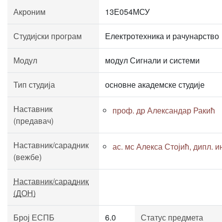
Акроним
13Е054МСУ
Студијски програм
Електротехника и рачунарство
Модул
модул Сигнали и системи
Тип студија
основне академске студије
Наставник
проф. др Александар Ракић
(предавач)
Наставник/сарадник
ас. мс Алекса Стојић, дипл. ин
(вежбе)
Наставник/сарадник
(ДОН)
Број ЕСПБ
6.0
Статус предмета