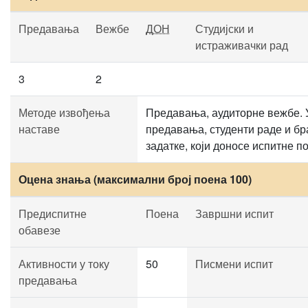
Предавања
Вежбе
ДОН
Студијски и
истраживачки рад
3
2
Методе извођења
Предавања, аудиторне вежбе. 
наставе
предавања, студенти раде и бр
задатке, који доносе испитне п
Оцена знања (максимални број поена 100)
Предиспитне
Поена
Завршни испит
обавезе
Активности у току
50
Писмени испит
предавања