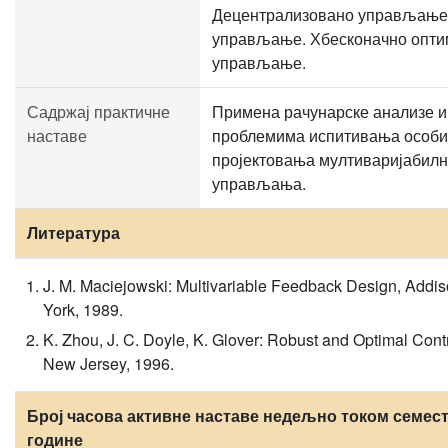
Децентрализовано управљање.
управљање. Хбесконачно опт
управљање.
Садржај практичне
Примена рачунарске анализе и
наставе
проблемима испитивања особи
пројектовања мултиваријабилн
управљања.
Литература
J. M. Maciejowski: Multivariable Feedback Design, Add
York, 1989.
K. Zhou, J. C. Doyle, K. Glover: Robust and Optimal Contr
New Jersey, 1996.
Број часова активне наставе недељно током семест
године