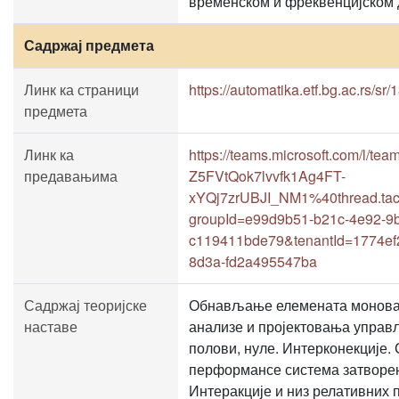
временском и фреквенцијском 
Садржај предмета
Линк ка страници
https://automatika.etf.bg.ac.rs/s
предмета
Линк ка
https://teams.microsoft.com/l/
предавањима
Z5FVtQok7lvvfk1Ag4FT-
xYQj7zrUBJI_NM1%40thread.tacv
groupId=e99d9b51-b21c-4e92-9
c119411bde79&tenantId=1774ef
8d3a-fd2a495547ba
Садржај теоријске
Обнављање елемената монова
наставе
анализе и пројектовања управ
полови, нуле. Интерконекције.
перформансе система затворен
Интеракције и низ релативних 