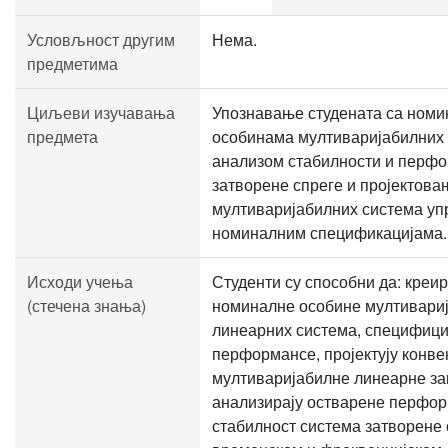
Условљност другим
Нема.
предметима
Циљеви изучавања
Упознавање студената са ном
предмета
особинама мултиваријабилних 
анализом стабилности и перф
затворене спреге и пројектова
мултиваријабилних система у
номиналним спецификацијама.
Исходи учења
Студенти су способни да: креир
(стечена знања)
номиналне особине мултивари
линеарних система, специфицир
перформансе, пројектују конв
мултиваријабилне линеарне з
анализирају остварене перфор
стабилност система затворене 