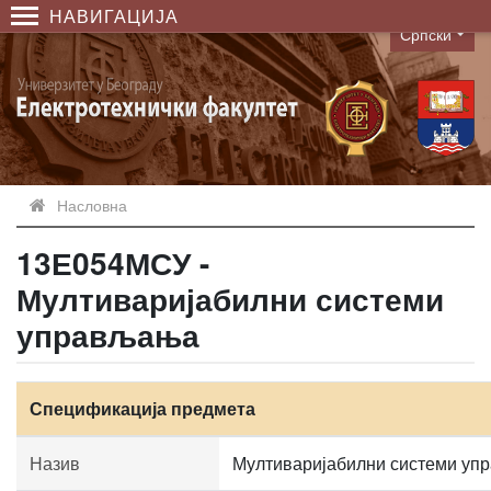
НАВИГАЦИЈА
Српски
Language
Насловна
13Е054МСУ -
Мултиваријабилни системи
управљања
Спецификација предмета
Назив
Мултиваријабилни системи у