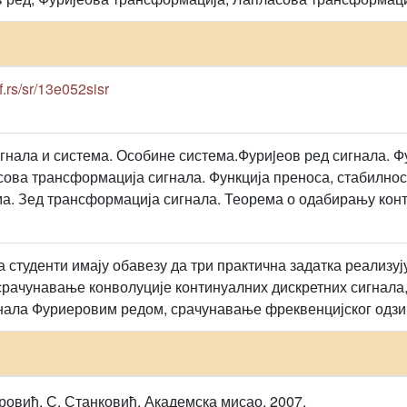
f.rs/sr/13e052sisr
гнала и система. Особине система.Фуриjеов ред сигнала. 
сова трансформација сигнала. Функција преноса, стабилнос
ма. Зед трансформација сигнала. Теорема о одабирању кон
а студенти имају обавезу да три практична задатка реализ
рачунавање конволуције континуалних дискретних сигнала
нала Фуриеровим редом, срачунавање фреквенцијског одзив
ровић, С. Станковић, Академска мисао, 2007.