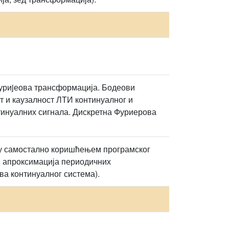
Фуриjеова трансформација. Бодеови
т и каузалност ЛТИ континуалног и
тинуалних сигнала. Дискретна Фуриерова
ују самостално коришћењем програмског
, апроксимација периодичних
а континуалног система).