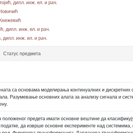
ојић, дипл. инж. ел. и рач.
 Новичић
 Кнежевић
 дипл. инж. ел. и рач.
 дипл. инж. ел. и рач.
Статус предмета
ната са основама моделирања континуалних и дискретних 
нала. Разумевање основних алата за анализу сигнала и сис
ену.
н положеног предета имати основне вештине да класификуј
податке, да изврше основне експерименте над системима, 
в ред, Фуријеова трансформација, Лапласова трансформаци