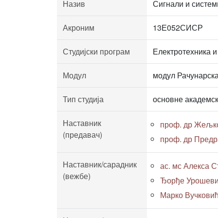
Назив
Сигнали и систем
Акроним
13Е052СИСР
Студијски програм
Електротехника и
Модул
модул Рачунарска
Тип студија
основне академск
Наставник
проф. др Жељк
(предавач)
проф. др Предр
Наставник/сарадник
ас. мс Алекса Ст
(вежбе)
Ђорђе Урошевић,
Марко Вучковић,