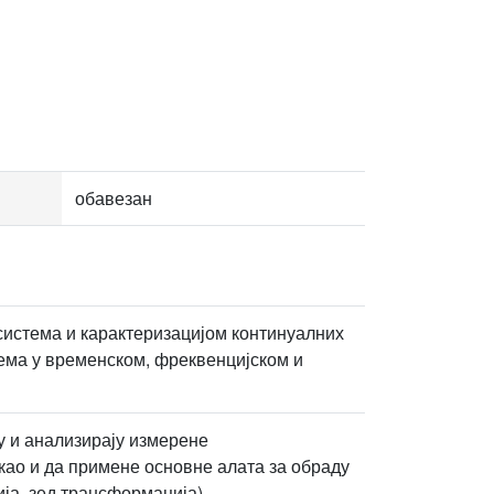
обавезан
система и карактеризацијом континуалних
тема у временском, фреквенцијском и
у и анализирају измерене
као и да примене основне алата за обраду
ја, зед трансформација).