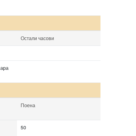
Остали часови
нара
Поена
50