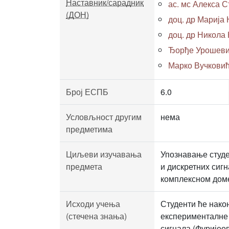
Наставник/сарадник
ас. мс Алекса Ст
(ДОН)
доц. др Марија
доц. др Никола
Ђорђе Урошевић,
Марко Вучковић,
Број ЕСПБ
6.0
Условљност другим
нема
предметима
Циљеви изучавања
Упознавање студе
предмета
и дискретних сиг
комплексном дом
Исходи учења
Студенти ће нако
(стечена знања)
експерименталне 
сигнала (Фуријео