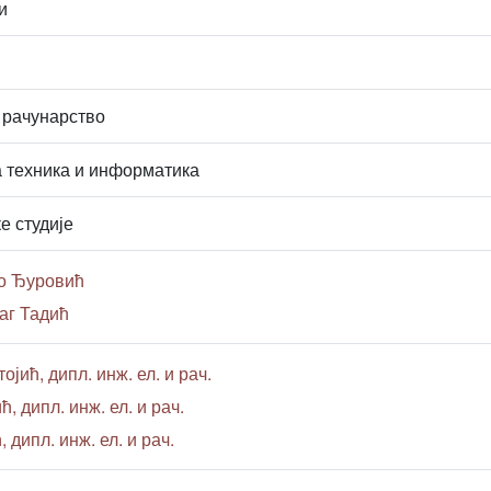
и
 рачунарство
 техника и информатика
е студије
о Ђуровић
аг Тадић
ојић, дипл. инж. ел. и рач.
 дипл. инж. ел. и рач.
 дипл. инж. ел. и рач.