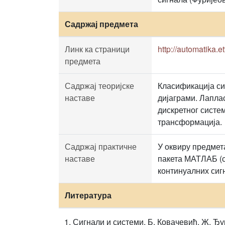
Садржај предмета
Линк ка страници
http://automatika.et
предмета
Садржај теоријске
Класификација си
наставе
дијаграми. Лапла
дискретног систе
трансформација.
Садржај практичне
У оквиру предмет
наставе
пакета МАТЛАБ (с
континуалних сиг
Литература
Сигнали и системи, Б. Ковачевић, Ж. Ђу