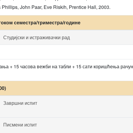
Phillips, John Paar, Eve Riskih, Prentice Hall, 2003.
током семестра/триместра/године
Студијски и истраживачки рад
ања + 15 часова вежби на табли + 15 сати коришћења рачу
00)
Завршни испит
Писмени испит