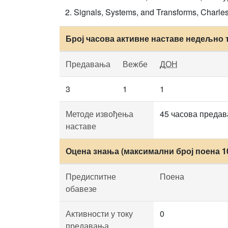
Signals, Systems, and Transforms, Charles 
Број часова активне наставе недељно 
Предавања
Вежбе
ДОН
3
1
1
Методе извођења
45 часова предав
наставе
Оцена знања (максимални број поена 1
Предиспитне
Поена
обавезе
Активности у току
0
предавања