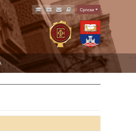
Српски
Language
А