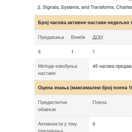
Signals, Systems, and Transforms, Charles 
Број часова активне наставе недељно 
Предавања
Вежбе
ДОН
3
1
1
Методе извођења
45 часова предав
наставе
Оцена знања (максимални број поена 1
Предиспитне
Поена
обавезе
Активности у току
0
предавања