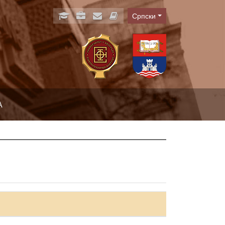
Српски
Language
А