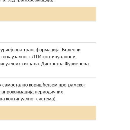
Фуриејеова трансформација. Бодеови
т и каузалност ЛТИ континуалног и
тинуалних сигнала. Дискретна Фуриерова
ују самостално коришћењем програмског
, апроксимација периодичних
а континуалног система).