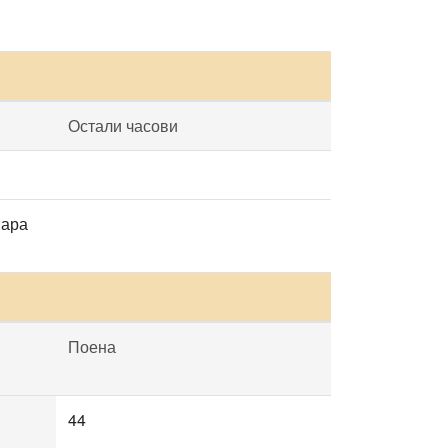
Остали часови
нара
Поена
44