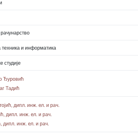
и
 рачунарство
 техника и информатика
е студије
о Ђуровић
аг Тадић
ојић, дипл. инж. ел. и рач.
 дипл. инж. ел. и рач.
 дипл. инж. ел. и рач.