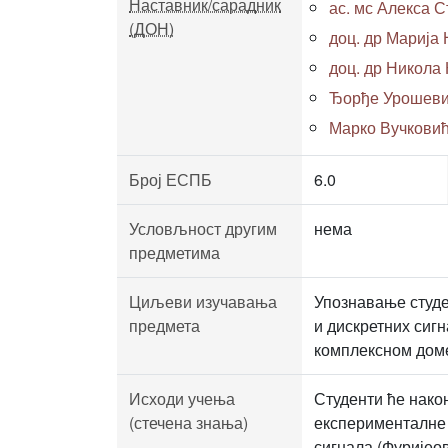
Наставник/сарадник
ас. мс Алекса Ст
(ДОН)
доц. др Марија
доц. др Никола
Ђорђе Урошевић,
Марко Вучковић,
Број ЕСПБ
6.0
Условљност другим
нема
предметима
Циљеви изучавања
Упознавање студе
предмета
и дискретних сиг
комплексном дом
Исходи учења
Студенти ће нако
(стечена знања)
експерименталне 
сигнала (Фуријео