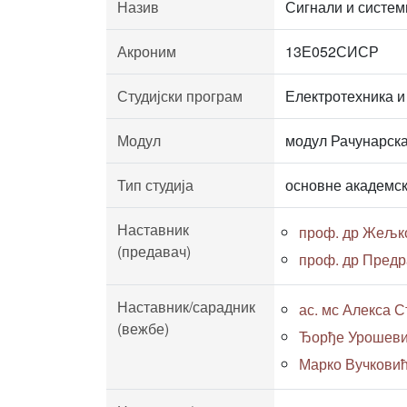
Назив
Сигнали и систем
Акроним
13Е052СИСР
Студијски програм
Електротехника и
Модул
модул Рачунарска
Тип студија
основне академск
Наставник
проф. др Жељк
(предавач)
проф. др Предр
Наставник/сарадник
ас. мс Алекса Ст
(вежбе)
Ђорђе Урошевић,
Марко Вучковић,