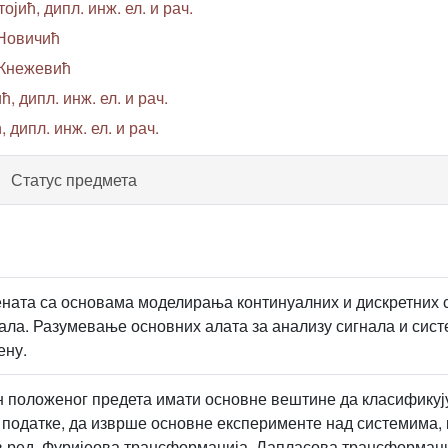
ојић, дипл. инж. ел. и рач.
 Новичић
 Кнежевић
 дипл. инж. ел. и рач.
 дипл. инж. ел. и рач.
Статус предмета
ната са основама моделирања континуалних и дискретних 
нала. Разумевање основних алата за анализу сигнала и сис
ену.
н положеног предета имати основне вештине да класификуј
податке, да изврше основне експерименте над системима, 
в ред, Фуријеова трансформација, Лапласова трансформаци