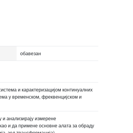
обавезан
система и карактеризацијом континуалних
тема у временском, фреквенцијском и
у и анализирају измерене
као и да примене основне алата за обраду
ја, зед трансформација).