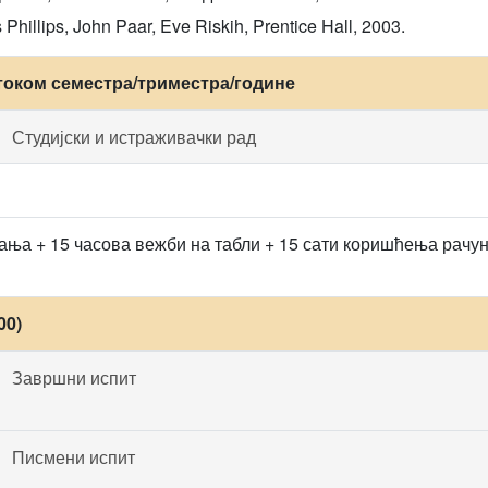
Phillips, John Paar, Eve Riskih, Prentice Hall, 2003.
током семестра/триместра/године
Студијски и истраживачки рад
ања + 15 часова вежби на табли + 15 сати коришћења рачу
00)
Завршни испит
Писмени испит