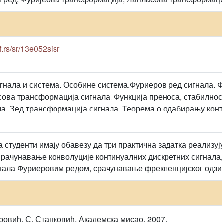
f.rs/sr/13e052sisr
гнала и система. Особине система.Фуриеров ред сигнала. 
сова трансформација сигнала. Функција преноса, стабилнос
ма. Зед трансформација сигнала. Теорема о одабирању кон
а студенти имају обавезу да три практична задатка реализ
рачунавање конволуције континуалних дискретних сигнала
нала Фуриеровим редом, срачунавање фреквенцијског одзив
ровић, С. Станковић, Академска мисао, 2007.