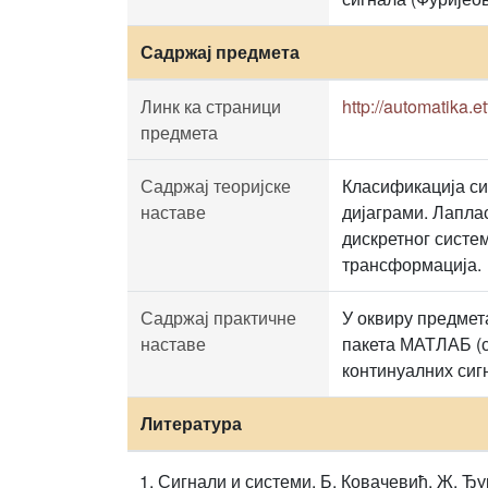
Садржај предмета
Линк ка страници
http://automatika.et
предмета
Садржај теоријске
Класификација си
наставе
дијаграми. Лапла
дискретног систе
трансформација.
Садржај практичне
У оквиру предмет
наставе
пакета МАТЛАБ (с
континуалних сиг
Литература
Сигнали и системи, Б. Ковачевић, Ж. Ђу